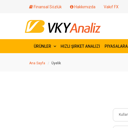
Finansal Sözlük
Hakkımızda
Vakıf FX
ÜRÜNLER
HIZLI ŞİRKET ANALİZİ
PİYASALARA
Ana Sayfa
Üyelik