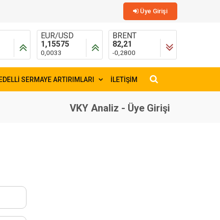
Üye Girişi
L
EUR/USD
BRENT
1,15575
82,21
0,0033
-0,2800
TIN
4
EDELLİ SERMAYE ARTIRIMLARI
İLETİŞİM
×
VKY Analiz - Üye Girişi