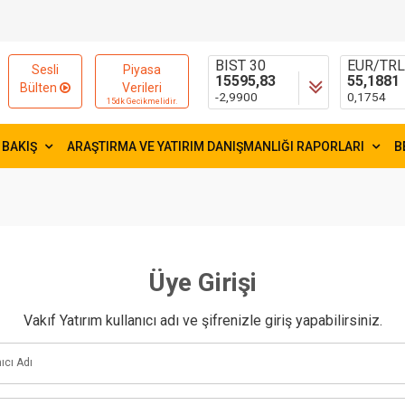
13779,39
47,7111
-6,3100
0,0866
BIST 30
EUR/TR
Sesli
Piyasa
15595,83
55,1881
Bülten
Verileri
-2,9900
0,1754
15dk Gecikmelidir.
FAİZ
GRAM AL
41,3
6658,99
 BAKIŞ
ARAŞTIRMA VE YATIRIM DANIŞMANLIĞI RAPORLARI
B
-0,2300
136,4610
Üye Girişi
Vakıf Yatırım kullanıcı adı ve şifrenizle giriş yapabilirsiniz.