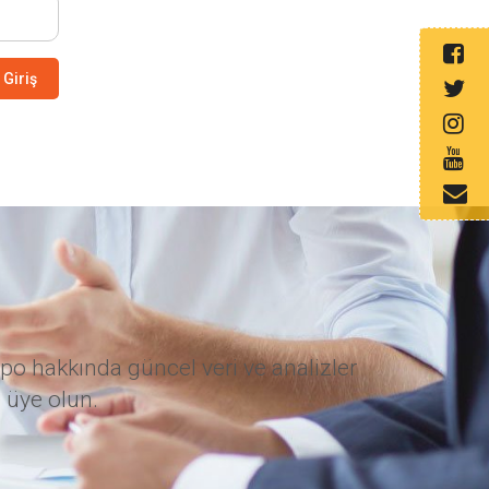
Giriş
po hakkında güncel veri ve analizler
 üye olun.