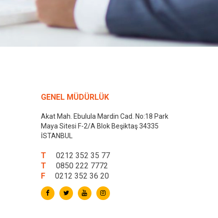
GENEL MÜDÜRLÜK
Akat Mah. Ebulula Mardin Cad. No:18 Park
Maya Sitesi F-2/A Blok Beşiktaş 34335
İSTANBUL
T
0212 352 35 77
T
0850 222 7772
F
0212 352 36 20