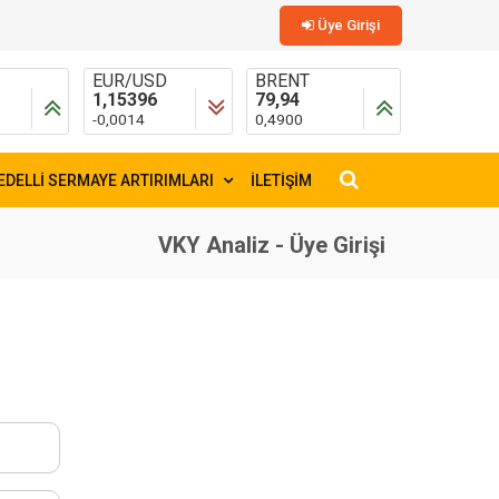
Üye Girişi
L
EUR/USD
BRENT
1,15396
79,94
-0,0014
0,4900
TIN
8
EDELLİ SERMAYE ARTIRIMLARI
İLETİŞİM
×
VKY Analiz - Üye Girişi