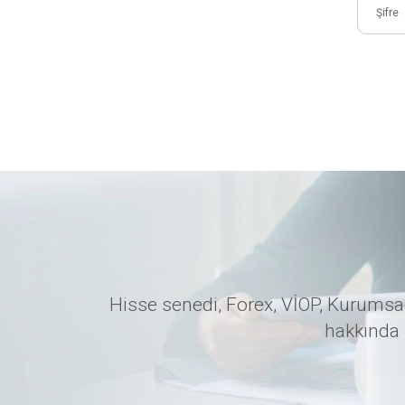
Hisse senedi, Forex, VİOP, Kurumsal
hakkında 