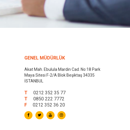
GENEL MÜDÜRLÜK
Akat Mah. Ebulula Mardin Cad. No:18 Park
Maya Sitesi F-2/A Blok Beşiktaş 34335
İSTANBUL
T
0212 352 35 77
T
0850 222 7772
F
0212 352 36 20