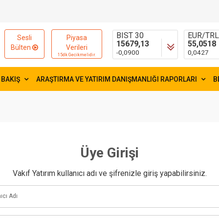
13789,77
47,5953
-0,1500
0,0284
BIST 30
EUR/TR
Sesli
Piyasa
15679,13
55,0518
Bülten
Verileri
-0,0900
0,0427
15dk Gecikmelidir.
FAİZ
GRAM AL
41,54
6528,01
 BAKIŞ
ARAŞTIRMA VE YATIRIM DANIŞMANLIĞI RAPORLARI
B
0,0000
134,7770
Üye Girişi
Vakıf Yatırım kullanıcı adı ve şifrenizle giriş yapabilirsiniz.