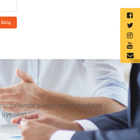
Giriş
po hakkında güncel veri ve analizler
 üye olun.