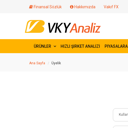
Finansal Sözlük
Hakkımızda
Vakıf FX
ÜRÜNLER
HIZLI ŞİRKET ANALİZİ
PİYASALARA
Ana Sayfa
Üyelik