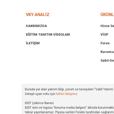
VKY ANALİZ
ÜRÜNL
HAKKIMIZDA
Hisse S
EĞİTİM-TANITIM VİDEOLARI
VİOP
İLETİŞİM
Forex
Kurumsa
Sabit Ge
Burada yer alan yatırım bilgi, yorum ve tavsiyeleri "Vakıf Yatır
Detaylı uyarı notu için
lütfen tıklayınız.
BİST Çekince İbaresi
BİST isim ve logosu "koruma marka belgesi" altında korunmakta ol
tekrar yayınlanamaz. Piyasa verileri Foreks tarafından sağlanma