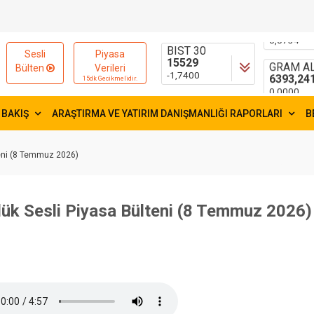
15529
55,0825
-1,7400
0,0734
FAİZ
GRAM AL
Sesli
Piyasa
41,54
6393,24
Bülten
Verileri
0,0000
0,0000
15dk Gecikmelidir.
 BAKIŞ
ARAŞTIRMA VE YATIRIM DANIŞMANLIĞI RAPORLARI
B
teni (8 Temmuz 2026)
ük Sesli Piyasa Bülteni (8 Temmuz 2026)