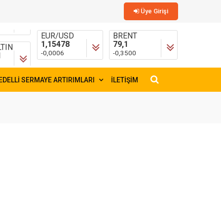
Üye Girişi
TIN
EUR/USD
BRENT
1
1,15478
79,1
-0,0006
-0,3500
EDELLİ SERMAYE ARTIRIMLARI
İLETİŞİM
×