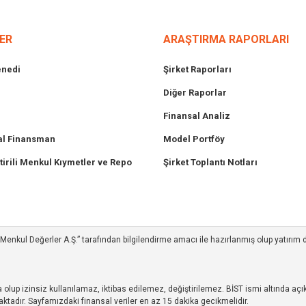
ER
ARAŞTIRMA RAPORLARI
enedi
Şirket Raporları
Diğer Raporlar
Finansal Analiz
l Finansman
Model Portföy
tirili Menkul Kıymetler ve Repo
Şirket Toplantı Notları
ım Menkul Değerler A.Ş.” tarafından bilgilendirme amacı ile hazırlanmış olup yatırım
up izinsiz kullanılamaz, iktibas edilemez, değiştirilemez. BİST ismi altında açıkl
ktadır. Sayfamızdaki finansal veriler en az 15 dakika gecikmelidir.