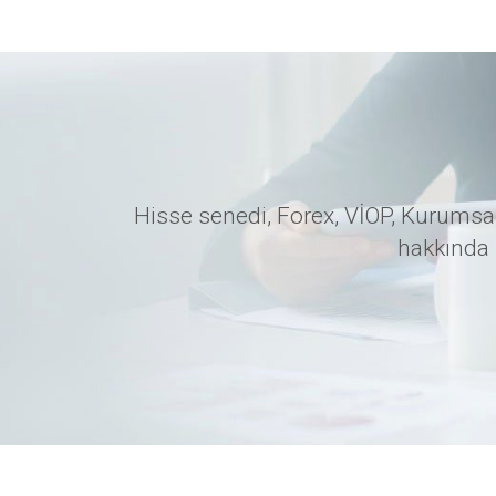
Hisse senedi, Forex, VİOP, Kurumsal
hakkında 