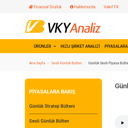
Finansal Sözlük
Hakkımızda
Vakıf FX
ÜRÜNLER
HIZLI ŞİRKET ANALİZİ
PİYASALARA
Ana Sayfa
Sesli Günlük Bülten
Günlük Sesli Piyasa Bül
Günl
PİYASALARA BAKIŞ
Günlük Strateji Bülteni
Sesli Günlük Bülten