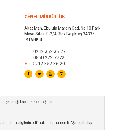
GENEL MÜDÜRLÜK
Akat Mah. Ebulula Mardin Cad. No:18 Park
Maya Sitesi F-2/A Blok Beşiktaş 34335
İSTANBUL
T
0212 352 35 77
T
0850 222 7772
F
0212 352 36 20
 danışmanlığı kapsamında değildir.
anan tüm bilgilerin telif hakları tamamen BİAŞ'ne ait olup,