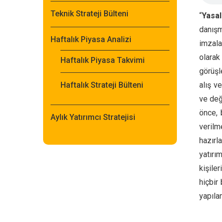
Teknik Strateji Bülteni
“
Yasal
danışm
Haftalık Piyasa Analizi
imzala
olarak
Haftalık Piyasa Takvimi
görüşl
Haftalık Strateji Bülteni
alış v
ve değ
önce, 
Aylık Yatırımcı Stratejisi
veril
hazırl
yatırı
kişile
hiçbir
yapıla