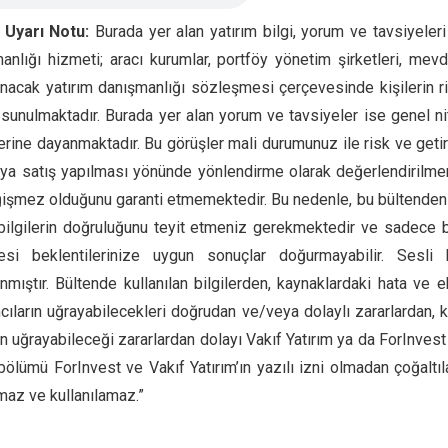
 Uyarı Notu:
Burada yer alan yatırım bilgi, yorum ve tavsiyeleri
anlığı hizmeti; aracı kurumlar, portföy yönetim şirketleri, me
nacak yatırım danışmanlığı sözleşmesi çerçevesinde kişilerin risk
 sunulmaktadır. Burada yer alan yorum ve tavsiyeler ise genel nit
erine dayanmaktadır. Bu görüşler mali durumunuz ile risk ve getiri
eya satış yapılması yönünde yönlendirme olarak değerlendirilmemel
işmez olduğunu garanti etmemektedir. Bu nedenle, bu bültenden 
bilgilerin doğruluğunu teyit etmeniz gerekmektedir ve sadece bu
mesi beklentilerinize uygun sonuçlar doğurmayabilir. Sesl
anmıştır. Bültende kullanılan bilgilerden, kaynaklardaki hata ve 
mcıların uğrayabilecekleri doğrudan ve/veya dolaylı zararlardan
rin uğrayabileceği zararlardan dolayı Vakıf Yatırım ya da ForInves
 bölümü ForInvest ve Vakıf Yatırım’ın yazılı izni olmadan çoğaltı
maz ve kullanılamaz.”