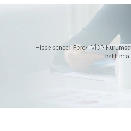
Hisse senedi, Forex, VİOP, Kurumsal
hakkında 