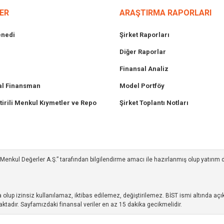
ER
ARAŞTIRMA RAPORLARI
enedi
Şirket Raporları
Diğer Raporlar
Finansal Analiz
l Finansman
Model Portföy
tirili Menkul Kıymetler ve Repo
Şirket Toplantı Notları
ım Menkul Değerler A.Ş.” tarafından bilgilendirme amacı ile hazırlanmış olup yatırım
up izinsiz kullanılamaz, iktibas edilemez, değiştirilemez. BİST ismi altında açıkl
ktadır. Sayfamızdaki finansal veriler en az 15 dakika gecikmelidir.