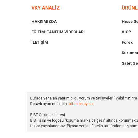
VKY ANALİZ
ÜRÜNL
HAKKIMIZDA
Hisse S
EĞİTİM-TANITIM VİDEOLARI
VİOP
İLETİŞİM
Forex
Kurumsa
Sabit Ge
Burada yer alan yatırım bilgi, yorum ve tavsiyeleri "Vakıf Yatır
Detaylı uyarı notu için
lütfen tıklayınız.
BİST Çekince İbaresi
BİST isim ve logosu "koruma marka belgesi" altında korunmakta ol
tekrar yayınlanamaz. Piyasa verileri Foreks tarafından sağlanma