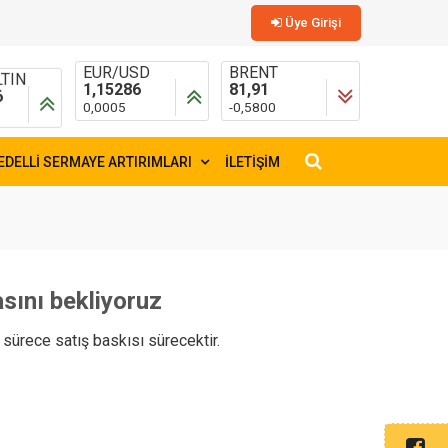
Üye Girişi
TIN
EUR/USD
BRENT
6
1,15286
81,91
0,0005
-0,5800
EDELLİ SERMAYE ARTIRIMLARI
İLETİŞİM
×
sını bekliyoruz
sürece satış baskısı sürecektir.