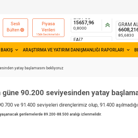
15657,96
55,0411
0,8000
0,0284
FAİZ
GRAM AL
Sesli
Piyasa
41,6
6608,21
Bülten
Verileri
0,0700
85,6830
15dk Gecikmelidir.
 BAKIŞ
ARAŞTIRMA VE YATIRIM DANIŞMANLIĞI RAPORLARI
B
yesinden yatay başlamasını bekliyoruz
n güne 90.200 seviyesinden yatay başlama
0.700 ve 91.400 seviyeleri dirençlerimiz olup, 91.400 aşılmadığı 
 yaşanacak gerilemelerde 89.200-88.500 aralığı izlenmelidir.