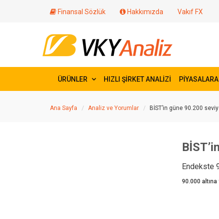
Finansal Sözlük
Hakkımızda
Vakıf FX
ÜRÜNLER
HIZLI ŞİRKET ANALİZİ
PİYASALARA
Ana Sayfa
Analiz ve Yorumlar
BİST’in güne 90.200 sevi
BİST’i
Endekste 9
90.000 altına