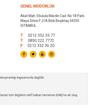
GENEL MÜDÜRLÜK
Akat Mah. Ebulula Mardin Cad. No:18 Park
Maya Sitesi F-2/A Blok Beşiktaş 34335
İSTANBUL
T
0212 352 35 77
T
0850 222 7772
F
0212 352 36 20
 danışmanlığı kapsamında değildir.
anan tüm bilgilerin telif hakları tamamen BİAŞ'ne ait olup,