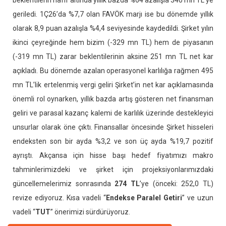
beklentilerin hafif altında yıllık bazda %64 azalışla 340 mn TL’ye
geriledi. 1Ç26’da %7,7 olan FAVÖK marjı ise bu dönemde yıllık
olarak 8,9 puan azalışla %4,4 seviyesinde kaydedildi. Şirket yılın
ikinci çeyreğinde hem bizim (-329 mn TL) hem de piyasanın
(-319 mn TL) zarar beklentilerinin aksine 251 mn TL net kar
açıkladı. Bu dönemde azalan operasyonel karlılığa rağmen 495
mn TL’lik ertelenmiş vergi geliri Şirket’in net kar açıklamasında
önemli rol oynarken, yıllık bazda artış gösteren net finansman
geliri ve parasal kazanç kalemi de karlılık üzerinde destekleyici
unsurlar olarak öne çıktı. Finansallar öncesinde Şirket hisseleri
endeksten son bir ayda %3,2 ve son üç ayda %19,7 pozitif
ayrıştı. Akçansa için hisse başı hedef fiyatımızı makro
tahminlerimizdeki ve şirket için projeksiyonlarımızdaki
güncellemelerimiz sonrasında
274 TL
’ye (önceki: 252,0 TL)
revize ediyoruz. Kısa vadeli “
Endekse Paralel Getiri
” ve uzun
vadeli “
TUT
” önerimizi sürdürüyoruz.