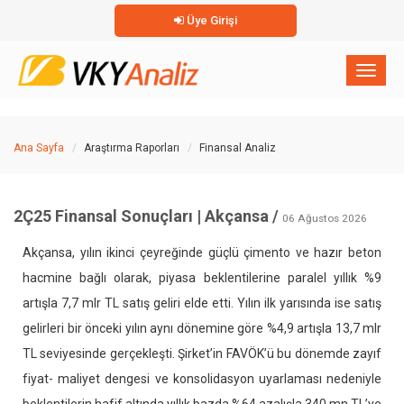
Üye Girişi
×
Toggl
naviga
Ana Sayfa
Araştırma Raporları
Finansal Analiz
2Ç25 Finansal Sonuçları | Akçansa /
06 Ağustos 2026
Akçansa, yılın ikinci çeyreğinde güçlü çimento ve hazır beton
hacmine bağlı olarak, piyasa beklentilerine paralel yıllık %9
artışla 7,7 mlr TL satış geliri elde etti. Yılın ilk yarısında ise satış
gelirleri bir önceki yılın aynı dönemine göre %4,9 artışla 13,7 mlr
TL seviyesinde gerçekleşti. Şirket’in FAVÖK’ü bu dönemde zayıf
fiyat- maliyet dengesi ve konsolidasyon uyarlaması nedeniyle