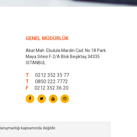
GENEL MÜDÜRLÜK
Akat Mah. Ebulula Mardin Cad. No:18 Park
Maya Sitesi F-2/A Blok Beşiktaş 34335
İSTANBUL
T
0212 352 35 77
T
0850 222 7772
F
0212 352 36 20
 danışmanlığı kapsamında değildir.