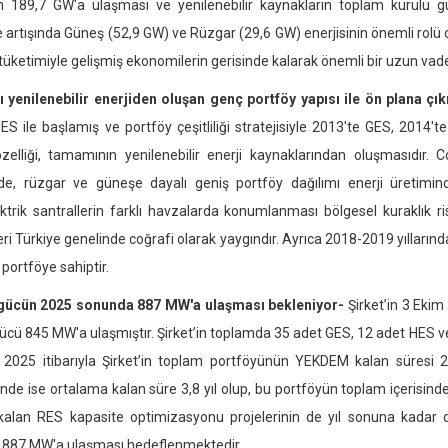
 189,7 GW'a ulaşması ve yenilenebilir kaynakların toplam kurulu g
 artışında Güneş (52,9 GW) ve Rüzgar (29,6 GW) enerjisinin önemli rolü ola
 tüketimiyle gelişmiş ekonomilerin gerisinde kalarak önemli bir uzun vad
yenilenebilir enerjiden oluşan genç portföy yapısı ile ön plana çık
S ile başlamış ve portföy çeşitliliği stratejisiyle 2013'te GES, 2014't
zelliği, tamamının yenilenebilir enerji kaynaklarından oluşmasıdır.
de, rüzgar ve güneşe dayalı geniş portföy dağılımı enerji üretimind
ektrik santrallerin farklı havzalarda konumlanması bölgesel kuraklık ri
eri Türkiye genelinde coğrafi olarak yaygındır. Ayrıca 2018-2019 yıllarınd
 portföye sahiptir.
gücün 2025 sonunda 887 MW'a ulaşması bekleniyor-
Şirket’in 3 Ekim
ücü 845 MW'a ulaşmıştır. Şirket’in toplamda 35 adet GES, 12 adet HES v
 2025 itibarıyla Şirket’in toplam portföyünün YEKDEM kalan süresi 2,
inde ise ortalama kalan süre 3,8 yıl olup, bu portföyün toplam içerisin
 kalan RES kapasite optimizasyonu projelerinin de yıl sonuna kadar d
k 887 MW'a ulaşması hedeflenmektedir.