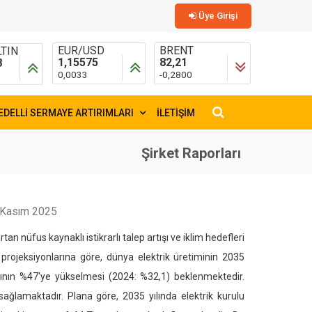
Üye Girişi
TIN
EUR/USD
BRENT
8
1,15575
82,21
0,0033
-0,2800
EDELLİ SERMAYE ARTIRIMLARI
İLETİŞİM
×
Şirket Raporları
 Kasım 2025
rtan nüfus kaynaklı istikrarlı talep artışı ve iklim hedefleri
) projeksiyonlarına göre, dünya elektrik üretiminin 2035
yının %47'ye yükselmesi (2024: %32,1) beklenmektedir.
ağlamaktadır. Plana göre, 2035 yılında elektrik kurulu