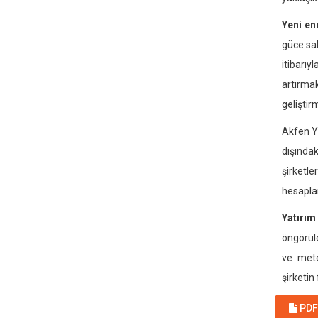
Yeni en
güce sah
itibarıy
artırmak
geliştir
Akfen Y
dışında
şirketl
hesapla
Yatırım
öngörüle
ve mete
şirketin
PDF 