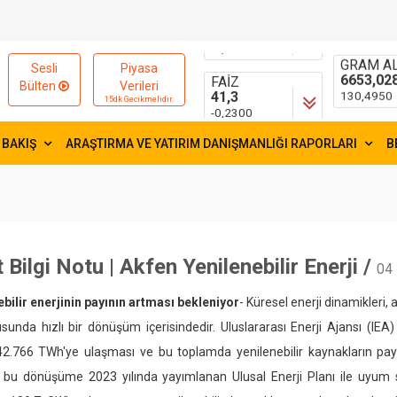
15595,83
55,1881
-2,9900
0,1754
FAİZ
GRAM AL
Sesli
Piyasa
41,3
6653,02
Bülten
Verileri
-0,2300
130,4950
15dk Gecikmelidir.
 BAKIŞ
ARAŞTIRMA VE YATIRIM DANIŞMANLIĞI RAPORLARI
B
 Bilgi Notu | Akfen Yenilenebilir Enerji /
04
ebilir enerjinin payının artması bekleniyor
- Küresel enerji dinamikleri, a
sunda hızlı bir dönüşüm içerisindedir. Uluslararası Enerji Ajansı (IEA
 42.766 TWh'ye ulaşması ve bu toplamda yenilenebilir kaynakların pa
, bu dönüşüme 2023 yılında yayımlanan Ulusal Enerji Planı ile uyum s