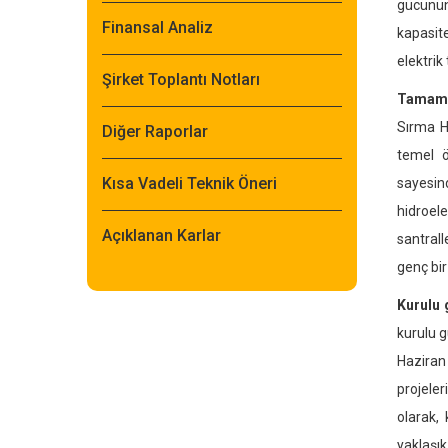
gücünün
Finansal Analiz
kapasite
elektrik
Şirket Toplantı Notları
Tamamı 
Sırma HE
Diğer Raporlar
temel ö
Kısa Vadeli Teknik Öneri
sayesin
hidroel
Açıklanan Karlar
santrall
genç bir
Kurulu 
kurulu g
Haziran
projeler
olarak,
yaklaşı