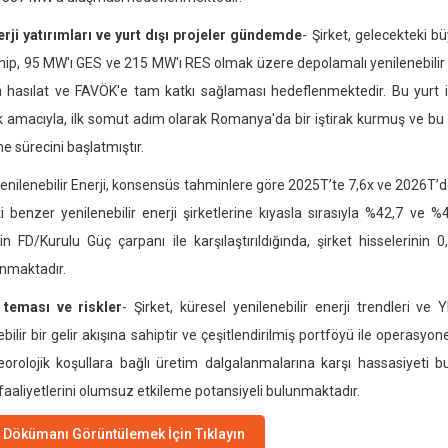
erji yatırımları ve yurt dışı projeler gündemde
- Şirket, gelecekteki
ip, 95 MW'ı GES ve 215 MW'ı RES olmak üzere depolamalı yenilenebilir ene
la hasılat ve FAVÖK'e tam katkı sağlaması hedeflenmektedir. Bu yurt içi 
 amacıyla, ilk somut adım olarak Romanya'da bir iştirak kurmuş ve bu ye
me sürecini başlatmıştır.
enilenebilir Enerji, konsensüs tahminlere göre 2025T’te 7,6x ve 2026T’d
ki benzer yenilenebilir enerji şirketlerine kıyasla sırasıyla %42,7 ve 
erin FD/Kurulu Güç çarpanı ile karşılaştırıldığında, şirket hisselerin
nmaktadır.
 teması ve riskler
- Şirket, küresel yenilenebilir enerji trendleri ve
bilir bir gelir akışına sahiptir ve çeşitlendirilmiş portföyü ile operasyon
orolojik koşullara bağlı üretim dalgalanmalarına karşı hassasiyeti bu
 faaliyetlerini olumsuz etkileme potansiyeli bulunmaktadır.
Dökümanı Görüntülemek İçin Tıklayın