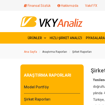
Finansal Sözlük
Hakkımızda
Vakıf FX
ÜRÜNLER
HIZLI ŞİRKET ANALİZİ
PİYASALARA
Ana Sayfa
Araştırma Raporları
Şirket Raporları
Şirket
ARAŞTIRMA RAPORLARI
Yenilen
doğrultu
Model Portföy
yılında
Şirket Raporları
Türkiye