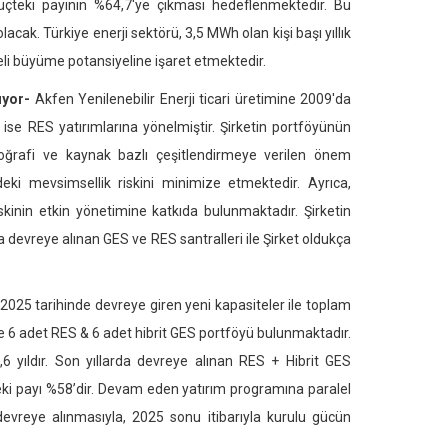
üçteki payının %64,7'ye çıkması hedeflenmektedir. Bu
cak. Türkiye enerji sektörü, 3,5 MWh olan kişi başı yıllık
eli büyüme potansiyeline işaret etmektedir.
ıyor-
Akfen Yenilenebilir Enerji ticari üretimine 2009'da
e ise RES yatırımlarına yönelmiştir. Şirketin portföyünün
 Coğrafi ve kaynak bazlı çeşitlendirmeye verilen önem
eki mevsimsellik riskini minimize etmektedir. Ayrıca,
skinin etkin yönetimine katkıda bulunmaktadır. Şirketin
a devreye alınan GES ve RES santralleri ile Şirket oldukça
 2025 tarihinde devreye giren yeni kapasiteler ile toplam
e 6 adet RES & 6 adet hibrit GES portföyü bulunmaktadır.
6 yıldır. Son yıllarda devreye alınan RES + Hibrit GES
deki payı %58’dir. Devam eden yatırım programına paralel
evreye alınmasıyla, 2025 sonu itibarıyla kurulu gücün