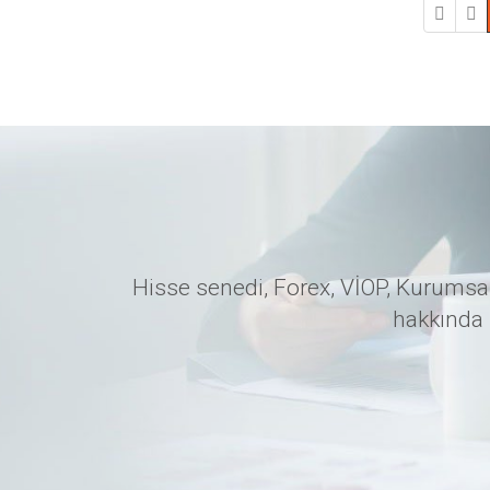
Hisse senedi, Forex, VİOP, Kurumsal
hakkında 