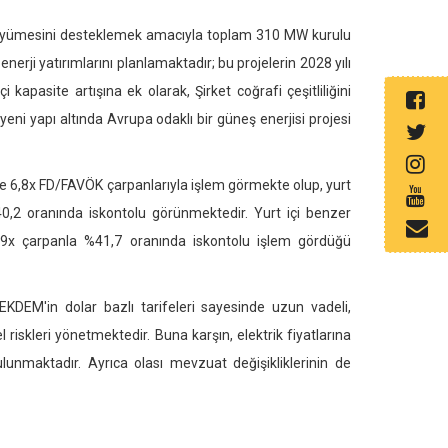
 büyümesini desteklemek amacıyla toplam 310 MW kurulu
rji yatırımlarını planlamaktadır; bu projelerin 2028 yılı
kapasite artışına ek olarak, Şirket coğrafi çeşitliliğini
ni yapı altında Avrupa odaklı bir güneş enerjisi projesi
e 6,8x FD/FAVÖK çarpanlarıyla işlem görmekte olup, yurt
%40,2 oranında iskontolu görünmektedir. Yurt içi benzer
in 0,9x çarpanla %41,7 oranında iskontolu işlem gördüğü
 YEKDEM'in dolar bazlı tarifeleri sayesinde uzun vadeli,
el riskleri yönetmektedir. Buna karşın, elektrik fiyatlarına
lunmaktadır. Ayrıca olası mevzuat değişikliklerinin de