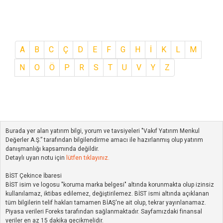
A
B
C
Ç
D
E
F
G
H
İ
K
L
M
N
O
Ö
P
R
S
T
U
V
Y
Z
Burada yer alan yatırım bilgi, yorum ve tavsiyeleri "Vakıf Yatırım Menkul
Değerler A.Ş.” tarafından bilgilendirme amacı ile hazırlanmış olup yatırım
danışmanlığı kapsamında değildir.
Detaylı uyarı notu için
lütfen tıklayınız.
BİST Çekince İbaresi
BİST isim ve logosu "koruma marka belgesi" altında korunmakta olup izinsiz
kullanılamaz, iktibas edilemez, değiştirilemez. BİST ismi altında açıklanan
tüm bilgilerin telif hakları tamamen BİAŞ'ne ait olup, tekrar yayınlanamaz.
Piyasa verileri Foreks tarafından sağlanmaktadır. Sayfamızdaki finansal
veriler en az 15 dakika gecikmelidir.