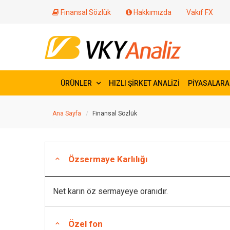
Finansal Sözlük
Hakkımızda
Vakıf FX
ÜRÜNLER
HIZLI ŞİRKET ANALİZİ
PİYASALARA
Ana Sayfa
Finansal Sözlük
Özsermaye Karlılığı
Net karın öz sermayeye oranıdır.
Özel fon