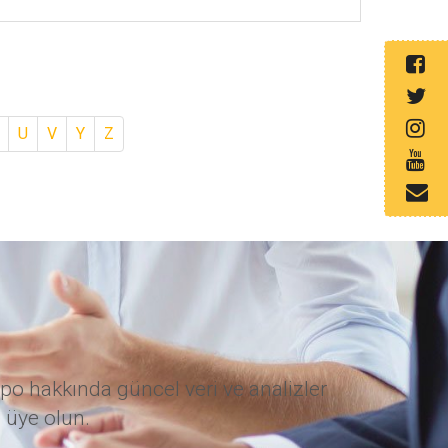
U
V
Y
Z
po hakkında güncel veri ve analizler
 üye olun.