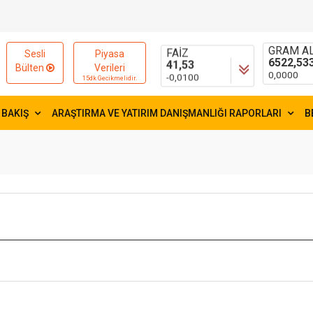
15654,84
54,9397
-9,9600
-0,0730
FAİZ
GRAM AL
Sesli
Piyasa
41,53
6522,53
Bülten
Verileri
-0,0100
0,0000
15dk Gecikmelidir.
 BAKIŞ
ARAŞTIRMA VE YATIRIM DANIŞMANLIĞI RAPORLARI
B