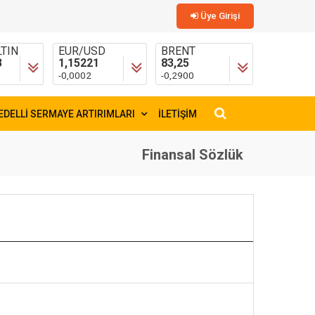
Üye Girişi
TIN
EUR/USD
BRENT
3
1,15221
83,25
-0,0002
-0,2900
EDELLİ SERMAYE ARTIRIMLARI
İLETİŞİM
×
Finansal Sözlük