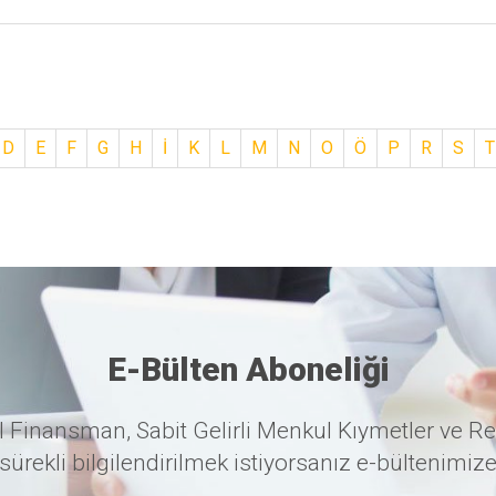
D
E
F
G
H
İ
K
L
M
N
O
Ö
P
R
S
T
E-Bülten Aboneliği
 Finansman, Sabit Gelirli Menkul Kıymetler ve Re
sürekli bilgilendirilmek istiyorsanız e-bültenimize