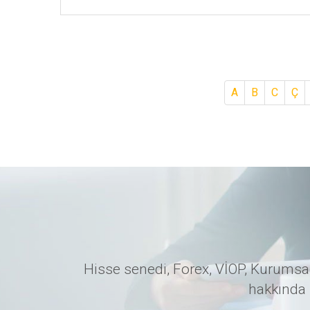
A
B
C
Ç
Hisse senedi, Forex, VİOP, Kurumsal
hakkında 