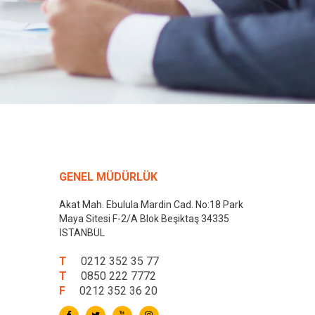
GENEL MÜDÜRLÜK
Akat Mah. Ebulula Mardin Cad. No:18 Park
Maya Sitesi F-2/A Blok Beşiktaş 34335
İSTANBUL
T
0212 352 35 77
T
0850 222 7772
F
0212 352 36 20