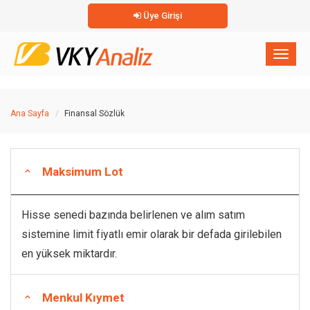
Üye Girişi
×
Toggl
naviga
Ana Sayfa
Finansal Sözlük
Maksimum Lot
Hisse senedi bazında belirlenen ve alım satım
sistemine limit fiyatlı emir olarak bir defada girilebilen
en yüksek miktardır.
Menkul Kıymet