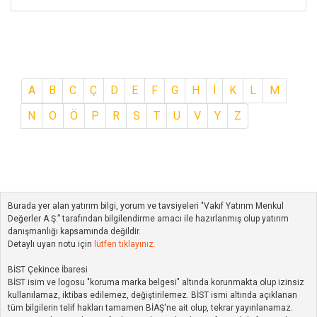
A
B
C
Ç
D
E
F
G
H
İ
K
L
M
N
O
Ö
P
R
S
T
U
V
Y
Z
Burada yer alan yatırım bilgi, yorum ve tavsiyeleri "Vakıf Yatırım Menkul
Değerler A.Ş.” tarafından bilgilendirme amacı ile hazırlanmış olup yatırım
danışmanlığı kapsamında değildir.
Detaylı uyarı notu için
lütfen tıklayınız.
BİST Çekince İbaresi
BİST isim ve logosu "koruma marka belgesi" altında korunmakta olup izinsiz
kullanılamaz, iktibas edilemez, değiştirilemez. BİST ismi altında açıklanan
tüm bilgilerin telif hakları tamamen BİAŞ'ne ait olup, tekrar yayınlanamaz.