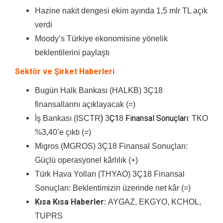
Hazine nakit dengesi ekim ayında 1,5 mlr TL açık
verdi
Moody’s Türkiye ekonomisine yönelik
beklentilerini paylaştı
Sektör ve Şirket Haberleri
Bugün Halk Bankası (HALKB) 3Ç18
finansallarını açıklayacak (=)
)
Ç1
Finansal Sonuçları:
İş Bankası (ISCTR
3
8
TKO
%3,40’e çıktı (=)
Migros (MGROS) 3Ç18 Finansal Sonuçları:
Güçlü operasyonel kârlılık (+)
Türk Hava Yolları (THYAO) 3Ç18 Finansal
Sonuçları: Beklentimizin üzerinde net kâr (=)
Kısa Kısa Haberler:
AYGAZ, EKGYO, KCHOL,
TUPRS