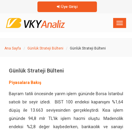
Üye Girişi
×
Toggl
naviga
Ana Sayfa
Günlük Strateji Bülteni
Günlük Strateji Bülteni
Günlük Strateji Bülteni
Piyasalara Bakış
Bayram tatili öncesinde yarım işlem gününde Borsa İstanbul
satıcılı bir seyir izledi.
BIST 100 endeksi kapanışını %1,64
düşüş ile 13.663 seviyesinden gerçekleştirdi. Kısa işlem
gününde 94,8 mlr TL’lik işlem hacmi oluştu. Madencilik
endeksi %2,8 değer kaybederken, bankacılık ve sanayi