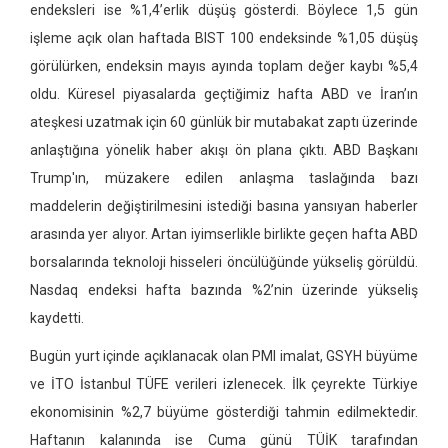
endeksleri ise %1,4’erlik düşüş gösterdi. Böylece 1,5 gün
işleme açık olan haftada BIST 100 endeksinde %1,05 düşüş
görülürken, endeksin mayıs ayında toplam değer kaybı %5,4
oldu. Küresel piyasalarda geçtiğimiz hafta ABD ve İran’ın
ateşkesi uzatmak için 60 günlük bir mutabakat zaptı üzerinde
anlaştığına yönelik haber akışı ön plana çıktı. ABD Başkanı
Trump'ın, müzakere edilen anlaşma taslağında bazı
maddelerin değiştirilmesini istediği basına yansıyan haberler
arasında yer alıyor. Artan iyimserlikle birlikte geçen hafta ABD
borsalarında teknoloji hisseleri öncülüğünde yükseliş görüldü.
Nasdaq endeksi hafta bazında %2’nin üzerinde yükseliş
kaydetti.
Bugün yurt içinde açıklanacak olan PMI imalat, GSYH büyüme
ve İTO İstanbul TÜFE verileri izlenecek. İlk çeyrekte Türkiye
ekonomisinin %2,7 büyüme gösterdiği tahmin edilmektedir.
Haftanın kalanında ise Cuma günü TÜİK tarafından