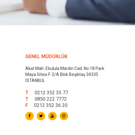
GENEL MÜDÜRLÜK
Akat Mah. Ebulula Mardin Cad. No:18 Park
Maya Sitesi F-2/A Blok Beşiktaş 34335
İSTANBUL
T
0212 352 35 77
T
0850 222 7772
F
0212 352 36 20