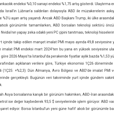
ankacılık endeksi %0,10 sanayi endeksi %1,75 artış gösterdi. Ulaştırma e
da İsrail’in Lübnan’a saldırıları dolayısıyla ABD ile müzakerelerin ask
e %3’ü aşan artış yaşandı. Ancak ABD Başkanı Trump, iki ülke arasındaki
atıcılı görünümle tamamlarken, ABD borsaları teknoloji sektörü öncül
Nvidia’nın yapay zeka odaklı yeni PC çipini tanıtması, teknoloji hisselerin
t içinde takip edilen manşet imalat PMI mayıs ayında 49,8 seviyesine 
 imalat PMI endeksi mart 2024’ten bu yana en yüksek seviyesine ulaşt
e göre 2026 Mayıs’ta İstanbul’da perakende fiyatlar aylık bazda %1,53 yü
arafından açıklanan verilere göre, Türkiye ekonomisi 1Ç26 döneminde 
i (1Ç25: +%2,3). Dün Almanya, Avro Bölgesi ve ABD’de imalat PMI veri
erinde gerçekleşti. Bugünün veri takviminde yurt içinde gündem sakin
k.
bah
Asya borsalarına karışık bir görünüm hakimken, ABD-İran arasındaki çel
etrol ise değer kaybederek 93,5 $ seviyelerinde işlem görüyor. ABD vadelil
 işaret ediyor. Borsa İstanbul’un yeni güne hafif alıcılı bir görünümle 