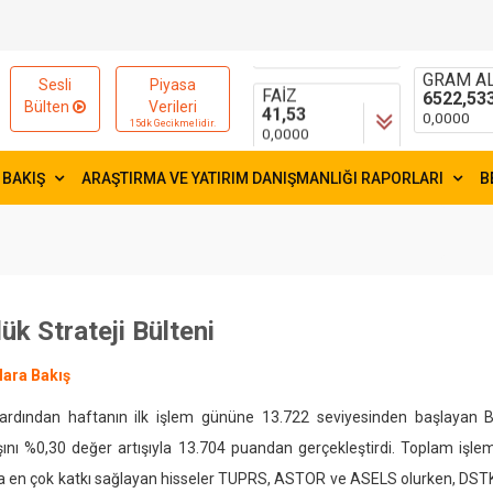
15654,84
55,0109
-9,9600
-0,0018
FAİZ
GRAM AL
Sesli
Piyasa
41,53
6522,53
Bülten
Verileri
0,0000
0,0000
15dk Gecikmelidir.
 BAKIŞ
ARAŞTIRMA VE YATIRIM DANIŞMANLIĞI RAPORLARI
B
ük Strateji Bülteni
lara Bakış
n ardından haftanın ilk işlem gününe 13.722 seviyesinden başlayan
şını %0,30 değer artışıyla 13.704 puandan gerçekleştirdi. Toplam işl
a en çok katkı sağlayan hisseler TUPRS, ASTOR ve ASELS olurken, DSTK