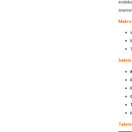
endeksi
önemini
Makroe
Sektör
Takvi