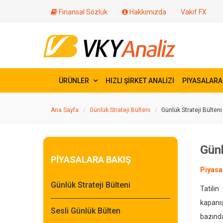
Finansal Sözlük
Hakkımızda
Vakıf FX
ÜRÜNLER
HIZLI ŞİRKET ANALİZİ
PİYASALARA
Ana Sayfa
Günlük Strateji Bülteni
Günlük Strateji Bülteni
Günl
PİYASALARA BAKIŞ
Piyasa
Günlük Strateji Bülteni
Tatili
kapanı
Sesli Günlük Bülten
bazınd