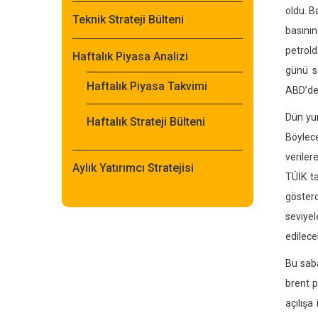
oldu. B
Teknik Strateji Bülteni
basının
petrold
Haftalık Piyasa Analizi
günü s
Haftalık Piyasa Takvimi
ABD’de 
Dün yur
Haftalık Strateji Bülteni
Böylece
veriler
Aylık Yatırımcı Stratejisi
TÜİK t
gösterd
seviyel
edilece
Bu sa
brent p
açılışa