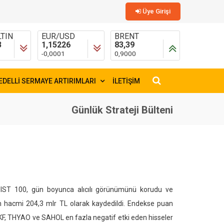
Üye Girişi
TIN
EUR/USD
BRENT
3
1,15226
83,39
-0,0001
0,9000
EDELLİ SERMAYE ARTIRIMLARI
İLETİŞİM
×
Günlük Strateji Bülteni
 BIST 100, gün boyunca alıcılı görünümünü korudu ve
em hacmi 204,3 mlr TL olarak kaydedildi. Endekse puan
F, THYAO ve SAHOL en fazla negatif etki eden hisseler