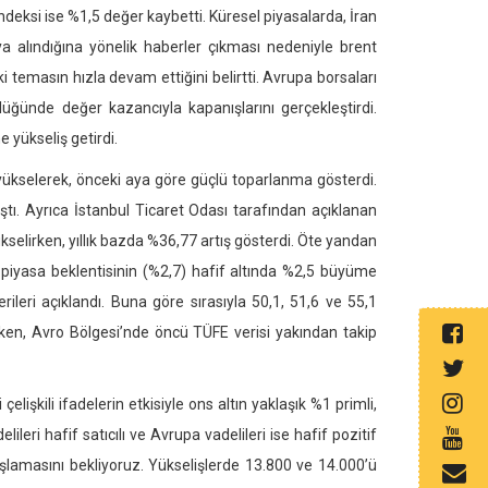
ndeksi ise %1,5 değer kaybetti. Küresel piyasalarda, İran
ıya alındığına yönelik haberler çıkması nedeniyle brent
 temasın hızla devam ettiğini belirtti. Avrupa borsaları
üğünde değer kazancıyla kapanışlarını gerçekleştirdi.
e yükseliş getirdi.
yükselerek, önceki aya göre güçlü toparlanma gösterdi.
ı. Ayrıca İstanbul Ticaret Odası tarafından açıklanan
kselirken, yıllık bazda %36,77 artış gösterdi. Öte yandan
piyasa beklentisinin (%2,7) hafif altında %2,5 büyüme
leri açıklandı. Buna göre sırasıyla 50,1, 51,6 ve 55,1
ken, Avro Bölgesi’nde öncü TÜFE verisi yakından takip
işkili ifadelerin etkisiyle ons altın yaklaşık %1 primli,
eri hafif satıcılı ve Avrupa vadelileri ise hafif pozitif
başlamasını bekliyoruz. Yükselişlerde 13.800 ve 14.000’ü