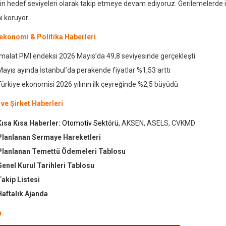
n hedef seviyeleri olarak takip etmeye devam ediyoruz. Gerilemelerde i
 koruyor.
konomi & Politika Haberleri
İmalat PMI endeksi 2026 Mayıs’da 49,8 seviyesinde gerçekleşti
Mayıs ayında İstanbul’da perakende fiyatlar %1,53 arttı
Türkiye ekonomisi 2026 yılının ilk çeyreğinde %2,5 büyüdü
 ve Şirket Haberleri
Kısa Kısa Haberler:
Otomotiv Sektörü,
AKSEN, ASELS,
CVKMD
Planlanan Sermaye Hareketleri
Planlanan Temettü Ödemeleri Tablosu
Genel Kurul Tarihleri Tablosu
Takip Listesi
Haftalık Ajanda
m