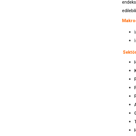
endeksi
edilebili
Makroe
Sektör