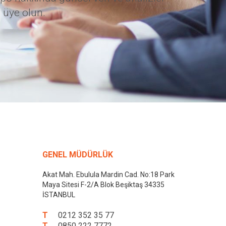
 üye olun.
GENEL MÜDÜRLÜK
Akat Mah. Ebulula Mardin Cad. No:18 Park
Maya Sitesi F-2/A Blok Beşiktaş 34335
İSTANBUL
T
0212 352 35 77
T
0850 222 7772