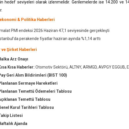
n hedef seviyeleri olarak izlenmelidir. Gerilemelerde ise 14.200 ve 14
r.
konomi & Politika Haberleri
İmalat PMI endeksi 2026 Haziran 47,1 seviyesinde gerçekleşti
İstanbul’da perakende fiyatlar haziran ayında %1,14 arttı
 ve Şirket Haberleri
Halka Arz Onayı
Kısa Kısa Haberler:
Otomotiv Sektörü, ALTNY, ARMGD, AVPGY EGGUB, 
Pay Geri Alım Bildirimleri (BIST 100)
Planlanan Sermaye Hareketleri
Planlanan Temettü Ödemeleri Tablosu
Açıklanan Temettü Tablosu
Genel Kurul
Tarihleri Tablosu
Takip Listesi
Haftalık Ajanda