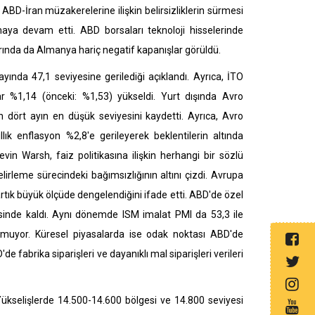
 ABD-İran müzakerelerine ilişkin belirsizliklerin sürmesi
ya devam etti. ABD borsaları teknoloji hisselerinde
rında da Almanya hariç negatif kapanışlar görüldü.
ında 47,1 seviyesine gerilediği açıklandı. Ayrıca, İTO
ar %1,14 (önceki: %1,53) yükseldi.
Yurt dışında Avro
n dört ayın en düşük seviyesini kaydetti. Ayrıca, Avro
ık enflasyon %2,8'e gerileyerek beklentilerin altında
n Warsh, faiz politikasına ilişkin herhangi bir sözlü
irleme sürecindeki bağımsızlığının altını çizdi. Avrupa
tık büyük ölçüde dengelendiğini ifade etti. ABD'de özel
risinde kaldı. Aynı dönemde ISM imalat PMI da 53,3 ile
lunmuyor. Küresel piyasalarda ise odak noktası ABD'de
 fabrika siparişleri ve dayanıklı mal siparişleri verileri
ükselişlerde 14.500-14.600 bölgesi ve 14.800 seviyesi