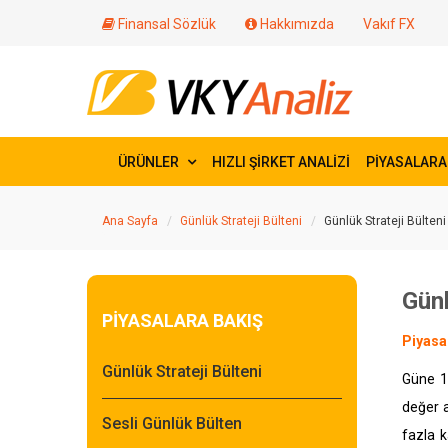
Finansal Sözlük
Hakkımızda
Vakıf FX
ÜRÜNLER
HIZLI ŞİRKET ANALİZİ
PİYASALARA
Ana Sayfa
Günlük Strateji Bülteni
Günlük Strateji Bülteni
Günl
PİYASALARA BAKIŞ
Piyasa
Günlük Strateji Bülteni
Güne 1
değer a
Sesli Günlük Bülten
fazla k