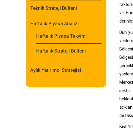
faktori
Teknik Strateji Bülteni
ve Hür
derinle
Haftalık Piyasa Analizi
Dün yur
Haftalık Piyasa Takvimi
verile
Bölgesi
Haftalık Strateji Bülteni
Bölges
gerçek
Aylık Yatırımcı Stratejisi
yönlend
Merkez 
sektör 
beklent
açıklan
de taki
Bist 10