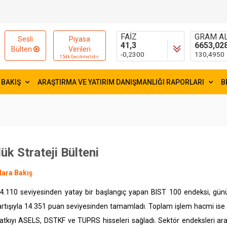
15595,83
55,1881
-2,9900
0,1754
FAİZ
GRAM AL
Sesli
Piyasa
41,3
6653,02
Bülten
Verileri
-0,2300
130,4950
15dk Gecikmelidir.
 BAKIŞ
ARAŞTIRMA VE YATIRIM DANIŞMANLIĞI RAPORLARI
B
ük Strateji Bülteni
lara Bakış
4.110 seviyesinden yatay bir başlangıç yapan BIST 100 endeksi, günün
rtışıyla 14.351 puan seviyesinden tamamladı. Toplam işlem hacmi ise 
atkıyı ASELS, DSTKF ve TUPRS hisseleri sağladı. Sektör endeksleri ar