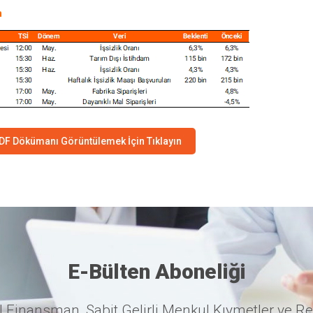
m
DF Dökümanı Görüntülemek İçin Tıklayın
E-Bülten Aboneliği
 Finansman, Sabit Gelirli Menkul Kıymetler ve Re