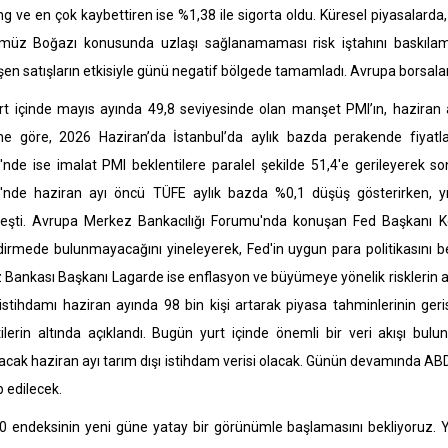
ng ve en çok kaybettiren ise %1,38 ile sigorta oldu. Küresel piyasalarda,
müz Boğazı konusunda uzlaşı sağlanamaması risk iştahını baskılama
şen satışların etkisiyle günü negatif bölgede tamamladı. Avrupa borsala
t içinde mayıs ayında 49,8 seviyesinde olan manşet PMI’ın, haziran ay
rine göre, 2026 Haziran’da İstanbul’da aylık bazda perakende fiyatl
'nde ise imalat PMI beklentilere paralel şekilde 51,4'e gerileyerek so
i'nde haziran ayı öncü TÜFE aylık bazda %0,1 düşüş gösterirken, yıll
leşti. Avrupa Merkez Bankacılığı Forumu'nda konuşan Fed Başkanı Kevi
irmede bulunmayacağını yineleyerek, Fed'in uygun para politikasını bel
Bankası Başkanı Lagarde ise enflasyon ve büyümeye yönelik risklerin ar
istihdamı haziran ayında 98 bin kişi artarak piyasa tahminlerinin ge
ilerin altında açıklandı. Bugün yurt içinde önemli bir veri akışı bu
acak haziran ayı tarım dışı istihdam verisi olacak. Günün devamında ABD'de
p edilecek.
0 endeksinin yeni güne yatay bir görünümle başlamasını bekliyoruz. Y