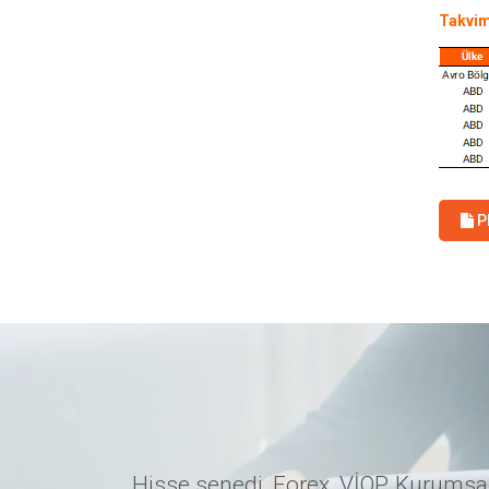
Takvi
P
Hisse senedi, Forex, VİOP, Kurumsal