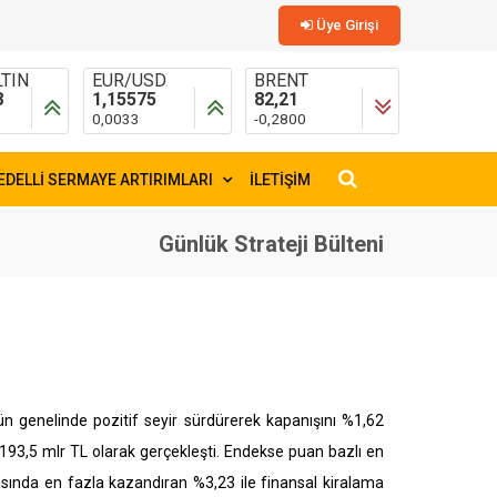
Üye Girişi
TIN
EUR/USD
BRENT
8
1,15575
82,21
0,0033
-0,2800
EDELLİ SERMAYE ARTIRIMLARI
İLETİŞİM
×
Günlük Strateji Bülteni
 genelinde pozitif seyir sürdürerek kapanışını %1,62
193,5 mlr TL olarak gerçekleşti. Endekse puan bazlı en
asında en fazla kazandıran %3,23 ile finansal kiralama