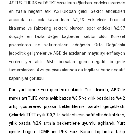
ASELS, TUPRS ve DSTKF hisseleri sağlarken, endeks üzerinde
en fazla negatif etki ASTOR’dan geldi. Sektör endeksleri
arasında en çok kazandıran %1,93 yükselişle finansal
kiralama ve faktoring sektörü olurken, spor endeksi %2,97
düşüşle en fazla değer kaybeden sektör oldu. Küresel
piyasalarda ise yatırımcıların odağında Orta Doğu’daki
jeopolitik gelişmeler ve ABD’de açıklanan mayıs ayı enflasyon
verileri yer aldı. ABD borsaları günü negatif bölgede
tamamlarken, Avrupa piyasalarında da İngiltere hariç negatif
kapanışlar görüldü.
Dün yurt içinde veri gündemi sakindi. Yurt dışında, ABD’de
mayıs ayı TÜFE verisi aylık bazda %0,5 ve yıllık bazda ise %4,2
artış göstererek piyasa beklentilerine paralel gerçekleşti.
Çekirdek TÜFE aylık %0,2 ile beklentilerin hafif altında kalırken,
yıllık bazda %2,9 artışla beklentilerle uyumlu açıklandı. Yurt
içinde bugün TCMB’nin PPK Faiz Kararı Toplantısı takip