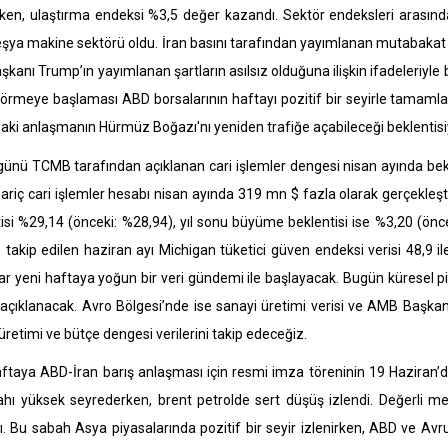
ken, ulaştırma endeksi %3,5 değer kazandı. Sektör endeksleri arasınd
şya makine sektörü oldu. İran basını tarafından yayımlanan mutabakat ta
kanı Trump’ın yayımlanan şartların asılsız olduğuna ilişkin ifadeleriyle
örmeye başlaması ABD borsalarının haftayı pozitif bir seyirle tamamlam
aki anlaşmanın Hürmüz Boğazı'nı yeniden trafiğe açabileceği beklentisiyl
nü TCMB tarafından açıklanan cari işlemler dengesi nisan ayında beklent
hariç cari işlemler hesabı nisan ayında 319 mn $ fazla olarak gerçekleşt
isi %29,14 (önceki: %28,94), yıl sonu büyüme beklentisi ise %3,20 (öncek
takip edilen haziran ayı Michigan tüketici güven endeksi verisi 48,9 ile 
ar yeni haftaya yoğun bir veri gündemi ile başlayacak. Bugün küresel p
i açıklanacak. Avro Bölgesi’nde ise sanayi üretimi verisi ve AMB Başka
üretimi ve bütçe dengesi verilerini takip edeceğiz.
ftaya ABD-İran barış anlaşması için resmi imza töreninin 19 Haziran’da
tahı yüksek seyrederken, brent petrolde sert düşüş izlendi. Değerli me
ı. Bu sabah Asya piyasalarında pozitif bir seyir izlenirken, ABD ve Avrupa