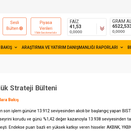
15654,84
55,0034
-9,9600
-0,0093
FAİZ
GRAM AL
Sesli
Piyasa
41,53
6522,53
Bülten
Verileri
0,0000
0,0000
15dk Gecikmelidir.
 BAKIŞ
ARAŞTIRMA VE YATIRIM DANIŞMANLIĞI RAPORLARI
B
ük Strateji Bülteni
lara Bakış
n son işlem gününe 13.912 seviyesinden alıcılı bir başlangıç yapan BIS
f seyrini korudu ve günü %1,42 değer kazancıyla 13.938 seviyesinden t
eşti. Endekse puan bazlı en yüksek katkıyı veren hisseler AKBNK, YKB