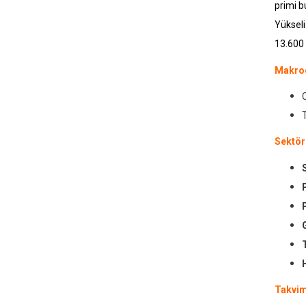
primi b
Yükseli
13.600 
Makroe
Sektör
Takvi