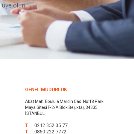
 üye olun.
GENEL MÜDÜRLÜK
Akat Mah. Ebulula Mardin Cad. No:18 Park
Maya Sitesi F-2/A Blok Beşiktaş 34335
İSTANBUL
T
0212 352 35 77
T
0850 222 7772