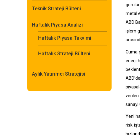
görülür
Teknik Strateji Bülteni
metal e
ABD Baş
Haftalık Piyasa Analizi
işlem g
Haftalık Piyasa Takvimi
arasınd
Cuma gü
Haftalık Strateji Bülteni
enerji 
beklent
Aylık Yatırımcı Stratejisi
ABD’de 
piyasal
veriler
sanayi 
Yeni ha
risk iş
hızland