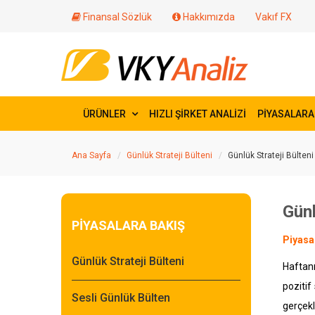
Finansal Sözlük
Hakkımızda
Vakıf FX
ÜRÜNLER
HIZLI ŞİRKET ANALİZİ
PİYASALARA
Ana Sayfa
Günlük Strateji Bülteni
Günlük Strateji Bülteni
Günl
PİYASALARA BAKIŞ
Piyasa
Günlük Strateji Bülteni
Haftanı
poziti
Sesli Günlük Bülten
gerçekl