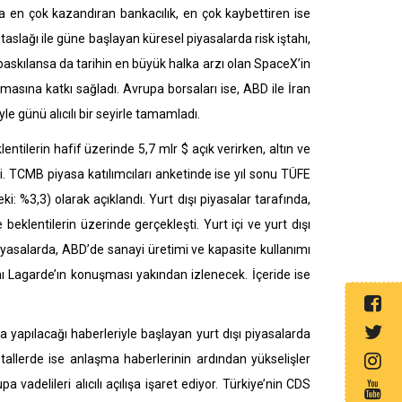
a en çok kazandıran bankacılık, en çok kaybettiren ise
slağı ile güne başlayan küresel piyasalarda risk iştahı,
 baskılansa da tarihin en büyük halka arzı olan SpaceX’in
asına katkı sağladı. Avrupa borsaları ise, ABD ile İran
e günü alıcılı bir seyirle tamamladı.
ilerin hafif üzerinde 5,7 mlr $ açık verirken, altın ve
i. TCMB piyasa katılımcıları anketinde ise yıl sonu TÜFE
i: %3,3) olarak açıklandı. Yurt dışı piyasalar tarafında,
beklentilerin üzerinde gerçekleşti. Yurt içi ve yurt dışı
iyasalarda, ABD’de sanayi üretimi ve kapasite kullanımı
nı Lagarde’ın konuşması yakından izlenecek. İçeride ise
 yapılacağı haberleriyle başlayan yurt dışı piyasalarda
tallerde ise anlaşma haberlerinin ardından yükselişler
 vadelileri alıcılı açılışa işaret ediyor. Türkiye’nin CDS