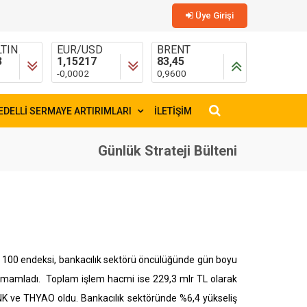
Üye Girişi
TIN
EUR/USD
BRENT
3
1,15217
83,45
-0,0002
0,9600
EDELLİ SERMAYE ARTIRIMLARI
İLETİŞİM
×
Günlük Strateji Bülteni
T 100 endeksi, bankacılık sektörü öncülüğünde gün boyu
amamladı.
Toplam işlem hacmi ise 229,3 mlr TL olarak
NK ve THYAO oldu. Bankacılık sektöründe %6,4 yükseliş