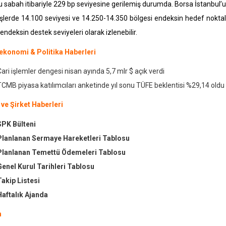
u sabah itibariyle 229 bp seviyesine gerilemiş durumda. Borsa İstanbul’u
şlerde 14.100 seviyesi ve 14.250-14.350 bölgesi endeksin hedef noktalar
endeksin destek seviyeleri olarak izlenebilir.
konomi & Politika Haberleri
Cari işlemler dengesi nisan ayında 5,7 mlr $ açık verdi
TCMB piyasa katılımcıları anketinde yıl sonu TÜFE beklentisi %29,14 oldu
 ve Şirket Haberleri
SPK
Bülteni
Planlanan Sermaye Hareketleri Tablosu
Planlanan Temettü Ödemeleri Tablosu
Genel Kurul
Tarihleri Tablosu
Takip Listesi
Haftalık Ajanda
m