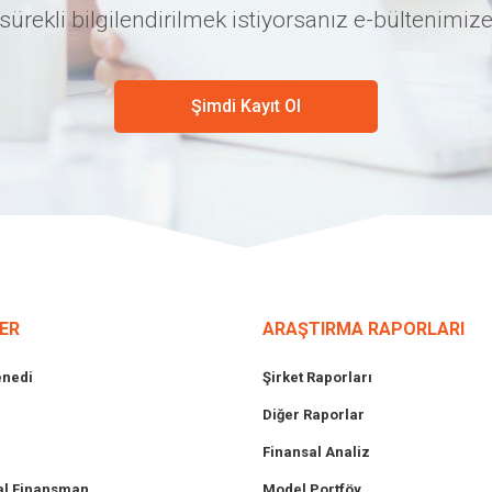
sürekli bilgilendirilmek istiyorsanız e-bültenimize
Şimdi Kayıt Ol
ER
ARAŞTIRMA RAPORLARI
enedi
Şirket Raporları
Diğer Raporlar
Finansal Analiz
l Finansman
Model Portföy