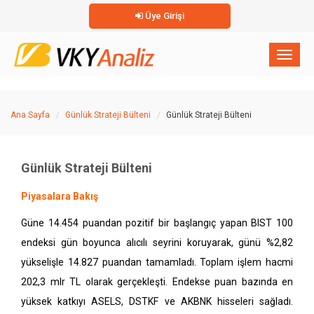
Üye Girişi
×
Toggl
naviga
Ana Sayfa
Günlük Strateji Bülteni
Günlük Strateji Bülteni
Günlük Strateji Bülteni
Piyasalara Bakış
Güne 14.454 puandan pozitif bir başlangıç yapan BIST 100
endeksi gün boyunca alıcılı seyrini koruyarak, günü %2,82
yükselişle 14.827 puandan tamamladı. Toplam işlem hacmi
202,3 mlr TL olarak gerçekleşti. Endekse puan bazında en
yüksek katkıyı ASELS, DSTKF ve AKBNK hisseleri sağladı.