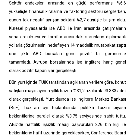
Sektör endeksleri arasında en güçlü performansı %6,6
yükselişle finansal kiralama ve faktoring sektörü sergilerken,
günün tek negatif ayrışan sektörü %2,7 düşüşle bilişim oldu.
Küresel piyasalarda ise ABD ile İran arasında çatışmaların
sona erdirilmesi ve taraflar arasındaki sorunların diplomatik
yollarla çözülmesini hedefleyen 14 maddelik mutabakat zaptı
öne çıktı. ABD borsaları günü pozitif bir görünümle
tamamladı. Avrupa borsalarında ise İngiltere hariç genel
olarak pozitif kapanışlar gerçekleşti.
Dün yurt içinde TÜİK tarafından açıklanan verilere göre, konut
satışları mayıs ayında yıllık bazda %31,2 azalarak 93.333 adet
olarak gerçekleşti. Yurt dışında ise İngiltere Merkez Bankası
(BoE), haziran ayı toplantısında politika faizini piyasa
beklentilerine paralel olarak %3,75 seviyesinde sabit tuttu.
ABD’de haftalık işsizlik maaşı başvuruları 226 bin kişi ile
beklentilerin hafif üzerinde gerçekleşirken, Conference Board