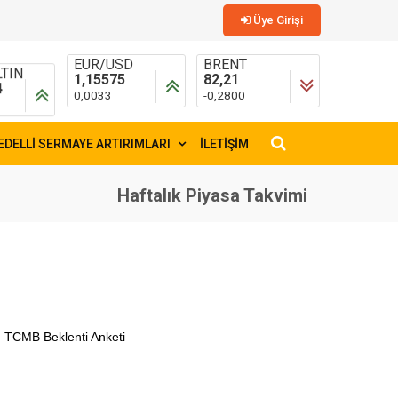
Üye Girişi
TIN
EUR/USD
BRENT
4
1,15575
82,21
0,0033
-0,2800
EDELLİ SERMAYE ARTIRIMLARI
İLETİŞİM
×
Haftalık Piyasa Takvimi
, TCMB Beklenti Anketi