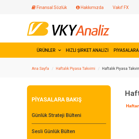
Finansal Sözlük
Hakkımızda
Vakıf FX
ÜRÜNLER
HIZLI ŞİRKET ANALİZİ
PİYASALARA
Ana Sayfa
Haftalık Piyasa Takvimi
Haftalık Piyasa Takvi
Haft
PİYASALARA BAKIŞ
Hafta
Günlük Strateji Bülteni
Sesli Günlük Bülten