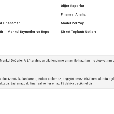
Diğer Raporlar
Finansal Analiz
l Finansman
Model Portföy
tirili Menkul Kıymetler ve Repo
Şirket Toplantı Notları
ım Menkul Değerler A.Ş.” tarafından bilgilendirme amacı ile hazırlanmış olup yatırım
up izinsiz kullanılamaz, iktibas edilemez, değiştirilemez. BİST ismi altında açıkl
ktadır. Sayfamızdaki finansal veriler en az 15 dakika gecikmelidir.