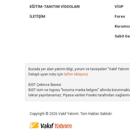
EĞİTİM-TANITIM VİDEOLARI
VİOP
İLETİŞİM
Forex
Kurumsa
Sabit Ge
Burada yer alan yatırım bilgi, yorum ve tavsiyeleri "Vakıf Yatır
Detaylı uyarı notu için
lütfen tıklayınız.
BİST Çekince İbaresi
BİST isim ve logosu "koruma marka belgesi" altında korunmakta ol
tekrar yayınlanamaz. Piyasa verileri Foreks tarafından sağlanma
Copyright © 2026 Vakıf Yatırım. Tüm Hakları Saklıdır.