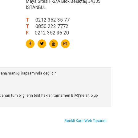
Maya Sitesi F-2/A Blok Beşiktaş 34335
İSTANBUL
T
0212 352 35 77
T
0850 222 7772
F
0212 352 36 20
 danışmanlığı kapsamında değildir.
anan tüm bilgilerin telif hakları tamamen BİAŞ'ne ait olup,
Renkli Kare
Web Tasarım