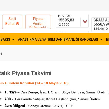
15595,83
55,1881
-2,9900
0,1754
FAİZ
GRAM AL
Sesli
Piyasa
41,3
6658,99
Bülten
Verileri
-0,2300
136,4610
15dk Gecikmelidir.
 BAKIŞ
ARAŞTIRMA VE YATIRIM DANIŞMANLIĞI RAPORLARI
B
mi
alık Piyasa Takvimi
nın Gündem Konuları (14 – 18 Mayıs 2018)
Türkiye
– Cari Denge, İşsizlik Oranı, Bütçe Dengesi, Sanayi Üretimi
ABD
-
Perakende Satışlar, Konut Başlangıçları, Sanayi Üretimi
Avro Bölgesi
- Sanayi Üretimi, GSYH, TÜFE