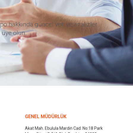
po hakkında güncel veri ve analizler
 üye olun.
GENEL MÜDÜRLÜK
Akat Mah. Ebulula Mardin Cad. No:18 Park