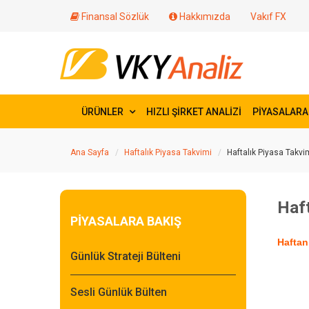
Finansal Sözlük
Hakkımızda
Vakıf FX
ÜRÜNLER
HIZLI ŞİRKET ANALİZİ
PİYASALARA
Ana Sayfa
Haftalık Piyasa Takvimi
Haftalık Piyasa Takvi
Haft
PİYASALARA BAKIŞ
Haftan
Günlük Strateji Bülteni
Sesli Günlük Bülten