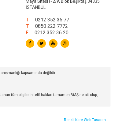
Maya Sitesi F-2/A Blok Beşiktaş 34335
İSTANBUL
T
0212 352 35 77
T
0850 222 7772
F
0212 352 36 20
 danışmanlığı kapsamında değildir.
anan tüm bilgilerin telif hakları tamamen BİAŞ'ne ait olup,
Renkli Kare
Web Tasarım