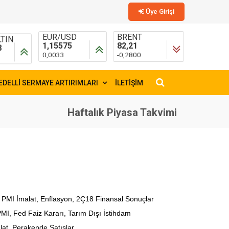
Üye Girişi
TIN
EUR/USD
BRENT
8
1,15575
82,21
0,0033
-0,2800
EDELLİ SERMAYE ARTIRIMLARI
İLETİŞİM
×
Haftalık Piyasa Takvimi
 PMI İmalat, Enflasyon, 2Ç18 Finansal Sonuçlar
MI, Fed Faiz Kararı, Tarım Dışı İstihdam
lat, Perakende Satışlar