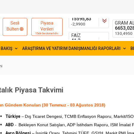
15595,83
55,1881
-2,9900
0,1754
FAİZ
GRAM AL
Sesli
Piyasa
41,3
6653,02
Bülten
Verileri
-0,2300
130,4950
15dk Gecikmelidir.
 BAKIŞ
ARAŞTIRMA VE YATIRIM DANIŞMANLIĞI RAPORLARI
B
mi
alık Piyasa Takvimi
ın Gündem Konuları (30 Temmuz - 03 Ağustos 2018)
Türkiye
–
Dış Ticaret Dengesi, TCMB Enflasyon Raporu, Markit/ISO
ABD
-
Bekleyen Konut Satışları, ADP İstihdam Raporu, ISM İmalat P
Avro Bölgesi
– İşsizlik Oranı, Tahmini TÜFE, GSYH, Markit PMI İma