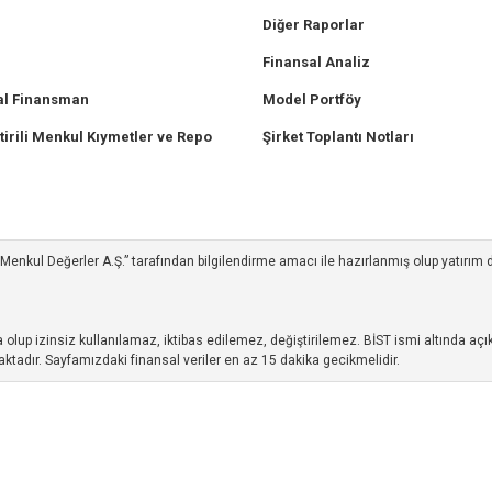
Diğer Raporlar
Finansal Analiz
l Finansman
Model Portföy
tirili Menkul Kıymetler ve Repo
Şirket Toplantı Notları
ım Menkul Değerler A.Ş.” tarafından bilgilendirme amacı ile hazırlanmış olup yatırım
up izinsiz kullanılamaz, iktibas edilemez, değiştirilemez. BİST ismi altında açıkl
ktadır. Sayfamızdaki finansal veriler en az 15 dakika gecikmelidir.