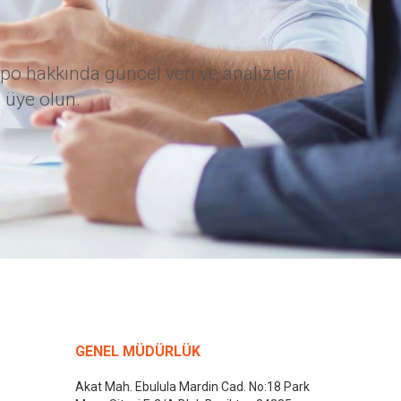
po hakkında güncel veri ve analizler
 üye olun.
GENEL MÜDÜRLÜK
Akat Mah. Ebulula Mardin Cad. No:18 Park