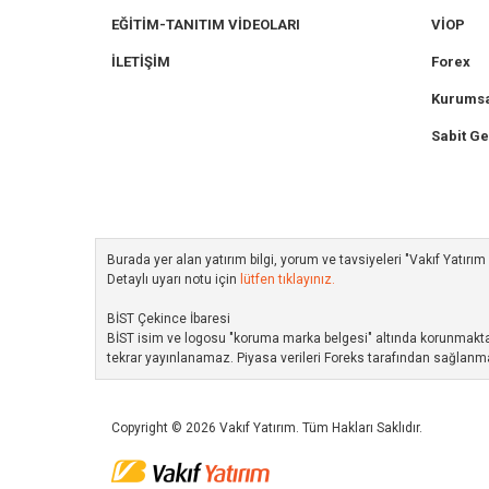
EĞİTİM-TANITIM VİDEOLARI
VİOP
İLETİŞİM
Forex
Kurumsa
Sabit Ge
Burada yer alan yatırım bilgi, yorum ve tavsiyeleri "Vakıf Yatır
Detaylı uyarı notu için
lütfen tıklayınız.
BİST Çekince İbaresi
BİST isim ve logosu "koruma marka belgesi" altında korunmakta ol
tekrar yayınlanamaz. Piyasa verileri Foreks tarafından sağlanma
Copyright © 2026 Vakıf Yatırım. Tüm Hakları Saklıdır.