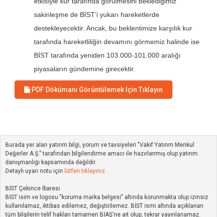
etkisiyle kur tarafında görülmesini beklediğimiz
sakinleşme de BİST’i yukarı hareketlerde
destekleyecektir. Ancak, bu beklentimize karşılık kur
tarafında hareketliliğin devamını görmemiz halinde ise
BİST tarafında yeniden 103.000-101.000 aralığı
piyasaların gündemine girecektir.
PDF Dökümanı Görüntülemek İçin Tıklayın
Burada yer alan yatırım bilgi, yorum ve tavsiyeleri "Vakıf Yatırım Menkul
Değerler A.Ş.” tarafından bilgilendirme amacı ile hazırlanmış olup yatırım
danışmanlığı kapsamında değildir.
Detaylı uyarı notu için
lütfen tıklayınız.
BİST Çekince İbaresi
BİST isim ve logosu "koruma marka belgesi" altında korunmakta olup izinsiz
kullanılamaz, iktibas edilemez, değiştirilemez. BİST ismi altında açıklanan
tüm bilgilerin telif hakları tamamen BİAŞ'ne ait olup, tekrar yayınlanamaz.