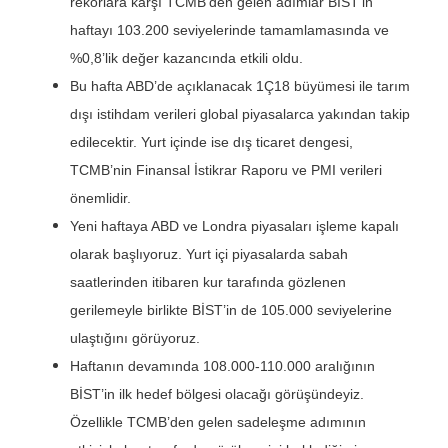
rekorlara karşı TCMB’den gelen adımlar BİST’in
haftayı 103.200 seviyelerinde tamamlamasında ve
%0,8’lik değer kazancında etkili oldu.
Bu hafta ABD’de açıklanacak 1Ç18 büyümesi ile tarım
dışı istihdam verileri global piyasalarca yakından takip
edilecektir. Yurt içinde ise dış ticaret dengesi,
TCMB’nin Finansal İstikrar Raporu ve PMI verileri
önemlidir.
Yeni haftaya ABD ve Londra piyasaları işleme kapalı
olarak başlıyoruz. Yurt içi piyasalarda sabah
saatlerinden itibaren kur tarafında gözlenen
gerilemeyle birlikte BİST’in de 105.000 seviyelerine
ulaştığını görüyoruz.
Haftanın devamında 108.000-110.000 aralığının
BİST’in ilk hedef bölgesi olacağı görüşündeyiz.
Özellikle TCMB’den gelen sadeleşme adımının