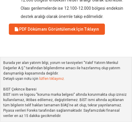
12.600 bölgesi endeksin hedef aralığı olarak izlenebilir.
Olası gerilemelerde ise 12.100-12.000 bölgesi endeksin
destek aralığı olarak önemle takip edilmelidir.
PDF Dökümanı Görüntülemek İçin Tıklayın
Burada yer alan yatırım bilgi, yorum ve tavsiyeleri "Vakıf Yatırım Menkul
Değerler A.Ş.” tarafından bilgilendirme amacı ile hazırlanmış olup yatırım
danışmanlığı kapsamında değildir.
Detaylı uyarı notu için
lütfen tıklayınız.
BİST Çekince İbaresi
BİST isim ve logosu "koruma marka belgesi" altında korunmakta olup izinsiz
kullanılamaz, iktibas edilemez, değiştirilemez. BİST ismi altında açıklanan
tüm bilgilerin telif hakları tamamen BİAŞ'ne ait olup, tekrar yayınlanamaz.
Piyasa verileri Foreks tarafından sağlanmaktadır. Sayfamızdaki finansal
veriler en az 15 dakika gecikmelidir.