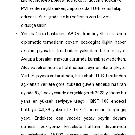
izlenecek. Avro Bölgesi’nde tüketici güven endeksi ve
PMI verileri açıklanırken, Japonya’da TÜFE verisi takip
edilecek. Yurt içinde ise bu haftanın veri takvimi
oldukça sakin.
Yeni haftaya başlarken, ABD ve İran heyetleri arasında
diplomatik temasların devam edeceğine ilişkin haber
akışları piyasalar tarafından yakından takip ediliyor.
Avrupa borsaları mevcut durumda karışık seyrederken,
ABD vadelilerinde ise hafif satıcılı seyir ön plana çıkıyor.
Yurt içi piyasalar tarafında, bu sabah TÜİK tarafından
açıklanan verilere göre, tüketici güven endeksi haziran
ayında 87,9 seviyesinde gerçekleşerek 2023 yılından bu
yana en yüksek seviyeye ulaştı.
BIST 100 endeksi
haftaya %0,39 yükselişle 14.791 puandan başlangıç
yaptı. Endekste kısa vadede yatay seyrin devam
etmesini bekliyoruz. Endekste haftanın devamında