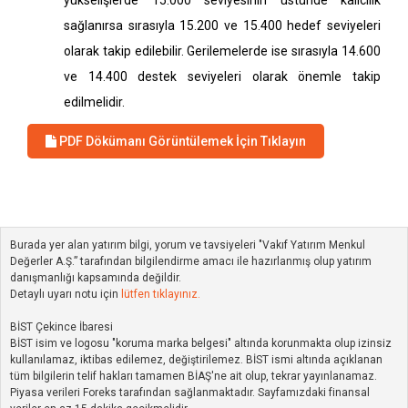
yükselişlerde 15.000 seviyesinin üstünde kalıcılık
sağlanırsa sırasıyla 15.200 ve 15.400 hedef seviyeleri
olarak takip edilebilir. Gerilemelerde ise sırasıyla 14.600
ve 14.400 destek seviyeleri olarak önemle takip
edilmelidir.
PDF Dökümanı Görüntülemek İçin Tıklayın
Burada yer alan yatırım bilgi, yorum ve tavsiyeleri "Vakıf Yatırım Menkul
Değerler A.Ş.” tarafından bilgilendirme amacı ile hazırlanmış olup yatırım
danışmanlığı kapsamında değildir.
Detaylı uyarı notu için
lütfen tıklayınız.
BİST Çekince İbaresi
BİST isim ve logosu "koruma marka belgesi" altında korunmakta olup izinsiz
kullanılamaz, iktibas edilemez, değiştirilemez. BİST ismi altında açıklanan
tüm bilgilerin telif hakları tamamen BİAŞ'ne ait olup, tekrar yayınlanamaz.
Piyasa verileri Foreks tarafından sağlanmaktadır. Sayfamızdaki finansal