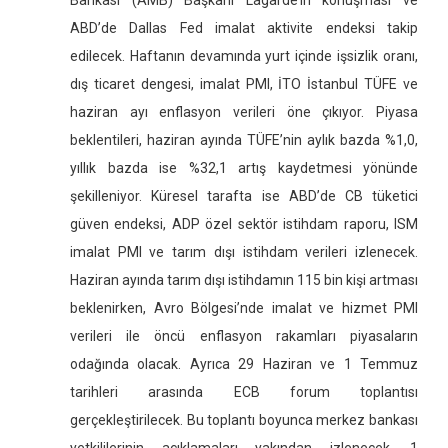
Bankası (AMB) Başkanı Lagarde’ın konuşması ve
ABD’de Dallas Fed imalat aktivite endeksi takip
edilecek. Haftanın devamında yurt içinde işsizlik oranı,
dış ticaret dengesi, imalat PMI, İTO İstanbul TÜFE ve
haziran ayı enflasyon verileri öne çıkıyor. Piyasa
beklentileri, haziran ayında TÜFE’nin aylık bazda %1,0,
yıllık bazda ise %32,1 artış kaydetmesi yönünde
şekilleniyor. Küresel tarafta ise ABD’de CB tüketici
güven endeksi, ADP özel sektör istihdam raporu, ISM
imalat PMI ve tarım dışı istihdam verileri izlenecek.
Haziran ayında tarım dışı istihdamın 115 bin kişi artması
beklenirken, Avro Bölgesi’nde imalat ve hizmet PMI
verileri ile öncü enflasyon rakamları piyasaların
odağında olacak. Ayrıca 29 Haziran ve 1 Temmuz
tarihleri arasında ECB forum toplantısı
gerçekleştirilecek. Bu toplantı boyunca merkez bankası