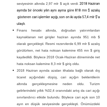
seviyesinin altında 2,97 mlr $ açık verdi
. 2018 Haziran
ayında bir önceki yılın aynı ayına göre 818 mn $ azalış
gösteren cari işlemler açığı, son on iki ayda 57,4 mlr $’a
ulaştı.
Finans hesabı altında, doğrudan yatırımlardan
kaynaklanan net girişler haziran ayında 951 mb $
olarak gerçekleşti. Resmi rezervlerde 6,99 mlr $ azalış
görülürken, net hata noksan kalemine 455 mn $ giriş
kaydedildi. Böylece 2018 Ocak-Haziran döneminde net
hata noksan kalemine 8,3 mlr $ giriş oldu.
2018 Haziran ayında azalan ithalata bağlı olarak dış
ticaret açığındaki düşüş, cari açığın beklentilerin
altında gerçekleşmesine neden oldu. Turizm
gelirlerindeki yıllık %32,4 oranındaki artış da cari açığı
sınırlandırıcı etkide bulundu. Böylece cari açık son 10
ayın en düşük seviyesinde gerçekleşti. Önümüzdeki