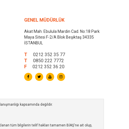
GENEL MÜDÜRLÜK
Akat Mah. Ebulula Mardin Cad. No:18 Park
Maya Sitesi F-2/A Blok Beşiktaş 34335
İSTANBUL
T
0212 352 35 77
T
0850 222 7772
F
0212 352 36 20
 danışmanlığı kapsamında değildir.
anan tüm bilgilerin telif hakları tamamen BİAŞ'ne ait olup,