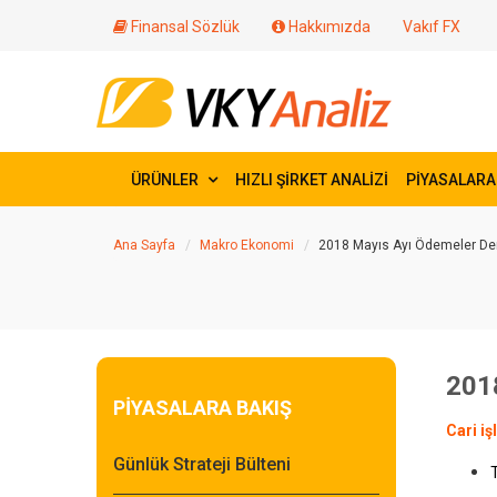
Finansal Sözlük
Hakkımızda
Vakıf FX
ÜRÜNLER
HIZLI ŞİRKET ANALİZİ
PİYASALARA
Ana Sayfa
Makro Ekonomi
2018 Mayıs Ayı Ödemeler Deng
2018
PİYASALARA BAKIŞ
Cari iş
Günlük Strateji Bülteni