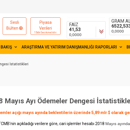
15654,84
55,0053
-9,9600
-0,0074
FAİZ
GRAM AL
Sesli
Piyasa
41,53
6522,53
Bülten
Verileri
0,0000
0,0000
15dk Gecikmelidir.
 BAKIŞ
ARAŞTIRMA VE YATIRIM DANIŞMANLIĞI RAPORLARI
B
esi İstatistikleri
 Mayıs Ayı Ödemeler Dengesi İstatistikle
lemler açığı mayıs ayında beklentilerin üzerinde 5,89 mlr $ olarak ge
TCMB’nin açıkladığı verilere göre, cari işlemler hesabı 2018
Mayıs ayında,