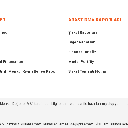
ER
ARAŞTIRMA RAPORLARI
enedi
Şirket Raporları
Diğer Raporlar
Finansal Analiz
l Finansman
Model Portföy
tirili Menkul Kıymetler ve Repo
Şirket Toplantı Notları
ım Menkul Değerler A.Ş.” tarafından bilgilendirme amacı ile hazırlanmış olup yatırım
up izinsiz kullanılamaz, iktibas edilemez, değiştirilemez. BİST ismi altında açıkl