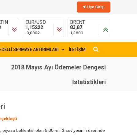
Üye Girişi
TIN
EUR/USD
BRENT
3
1,15222
83,87
-0,0002
1,3800
EDELLİ SERMAYE ARTIRIMLARI
İLETİŞİM
×
2018 Mayıs Ayı Ödemeler Dengesi
İstatistikleri
ri
rçekleşti
 piyasa beklentisi olan 5,30 mlr $ seviyesinin üzerinde