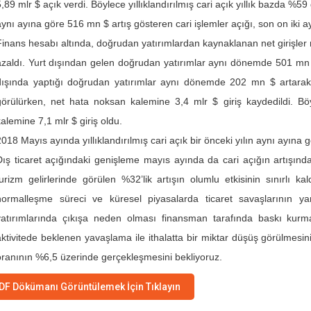
5,89 mlr $ açık verdi. Böylece yıllıklandırılmış cari açık yıllık bazda %5
aynı ayına göre 516 mn $ artış gösteren cari işlemler açığı, son on iki ay
Finans hesabı altında, doğrudan yatırımlardan kaynaklanan net girişler
azaldı. Yurt dışından gelen doğrudan yatırımlar aynı dönemde 501 mn $ 
dışında yaptığı doğrudan yatırımlar aynı dönemde 202 mn $ artarak
görülürken, net hata noksan kalemine 3,4 mlr $ giriş kaydedildi.
kalemine 7,1 mlr $ giriş oldu.
2018 Mayıs ayında yıllıklandırılmış cari açık bir önceki yılın aynı ayına 
Dış ticaret açığındaki genişleme mayıs ayında da cari açığın artışında be
turizm gelirlerinde görülen %32’lik artışın olumlu etkisinin sınırlı ka
normalleşme süreci ve küresel piyasalarda ticaret savaşlarının yarat
yatırımlarında çıkışa neden olması finansman tarafında baskı k
aktivitede beklenen yavaşlama ile ithalatta bir miktar düşüş görülmes
oranının %6,5 üzerinde gerçekleşmesini bekliyoruz.
DF Dökümanı Görüntülemek İçin Tıklayın