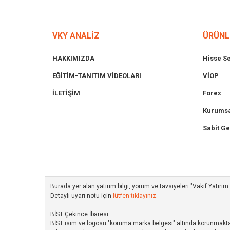
VKY ANALİZ
ÜRÜNL
HAKKIMIZDA
Hisse S
EĞİTİM-TANITIM VİDEOLARI
VİOP
İLETİŞİM
Forex
Kurumsa
Sabit Ge
Burada yer alan yatırım bilgi, yorum ve tavsiyeleri "Vakıf Yatır
Detaylı uyarı notu için
lütfen tıklayınız.
BİST Çekince İbaresi
BİST isim ve logosu "koruma marka belgesi" altında korunmakta ol