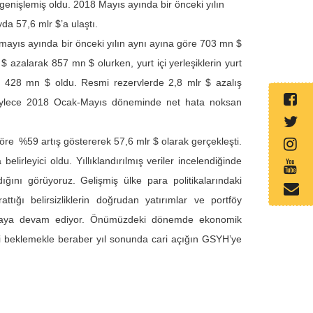
9 genişlemiş oldu. 2018 Mayıs ayında bir önceki yılın
da 57,6 mlr $’a ulaştı.
 mayıs ayında bir önceki yılın aynı ayına göre 703 mn $
azalarak 857 mn $ olurken, yurt içi yerleşiklerin yurt
 428 mn $ oldu. Resmi rezervlerde 2,8 mlr $ azalış
 Böylece 2018 Ocak-Mayıs döneminde net hata noksan
göre
%59 artış göstererek 57,6 mlr $ olarak gerçekleşti.
lirleyici oldu. Yıllıklandırılmış veriler incelendiğinde
ldığını görüyoruz. Gelişmiş ülke para politikalarındaki
tığı belirsizliklerin doğrudan yatırımlar ve portföy
urmaya devam ediyor. Önümüzdeki dönemde ekonomik
ini beklemekle beraber yıl sonunda cari açığın GSYH’ye