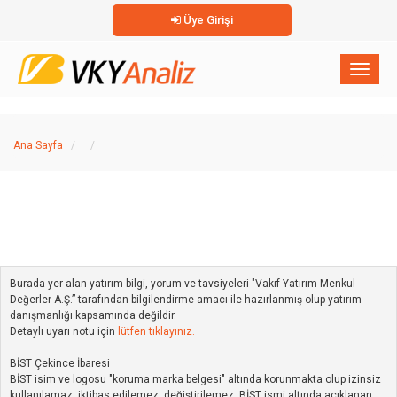
Üye Girişi
×
Toggl
naviga
Ana Sayfa
Burada yer alan yatırım bilgi, yorum ve tavsiyeleri "Vakıf Yatırım Menkul
Değerler A.Ş.” tarafından bilgilendirme amacı ile hazırlanmış olup yatırım
danışmanlığı kapsamında değildir.
Detaylı uyarı notu için
lütfen tıklayınız.
BİST Çekince İbaresi
BİST isim ve logosu "koruma marka belgesi" altında korunmakta olup izinsiz
kullanılamaz, iktibas edilemez, değiştirilemez. BİST ismi altında açıklanan