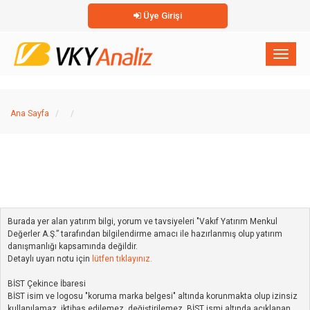
Üye Girişi
×
Toggl
naviga
Ana Sayfa
Burada yer alan yatırım bilgi, yorum ve tavsiyeleri "Vakıf Yatırım Menkul
Değerler A.Ş.” tarafından bilgilendirme amacı ile hazırlanmış olup yatırım
danışmanlığı kapsamında değildir.
Detaylı uyarı notu için
lütfen tıklayınız.
BİST Çekince İbaresi
BİST isim ve logosu "koruma marka belgesi" altında korunmakta olup izinsiz
kullanılamaz, iktibas edilemez, değiştirilemez. BİST ismi altında açıklanan