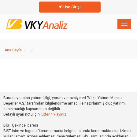
Üye Girişi
×
Toggl
naviga
Ana Sayfa
Burada yer alan yatırım bilgi, yorum ve tavsiyeleri "Vakıf Yatırım Menkul
Değerler A.Ş.” tarafından bilgilendirme amacı ile hazırlanmış olup yatırım
danışmanlığı kapsamında değildir.
Detaylı uyarı notu için
lütfen tıklayınız.
BİST Çekince İbaresi
BİST isim ve logosu "koruma marka belgesi" altında korunmakta olup izinsiz
kullanılamaz, iktibas edilemez, değiştirilemez. BİST ismi altında açıklanan