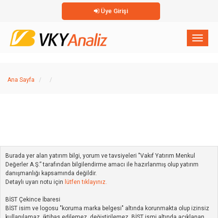
Üye Girişi
×
Toggl
naviga
Ana Sayfa
Burada yer alan yatırım bilgi, yorum ve tavsiyeleri "Vakıf Yatırım Menkul
Değerler A.Ş.” tarafından bilgilendirme amacı ile hazırlanmış olup yatırım
danışmanlığı kapsamında değildir.
Detaylı uyarı notu için
lütfen tıklayınız.
BİST Çekince İbaresi
BİST isim ve logosu "koruma marka belgesi" altında korunmakta olup izinsiz
kullanılamaz, iktibas edilemez, değiştirilemez. BİST ismi altında açıklanan