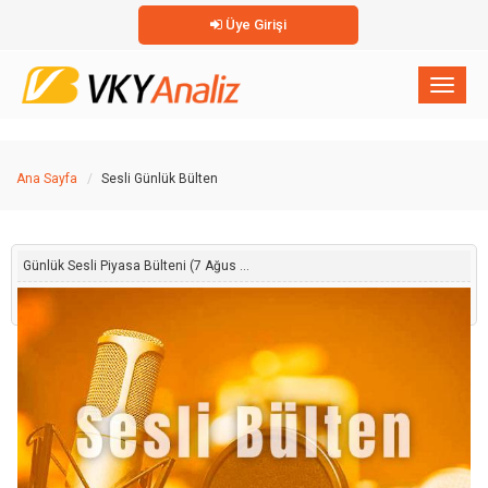
Üye Girişi
×
Toggl
naviga
Ana Sayfa
Sesli Günlük Bülten
Günlük Sesli Piyasa Bülteni (7 Ağus ...