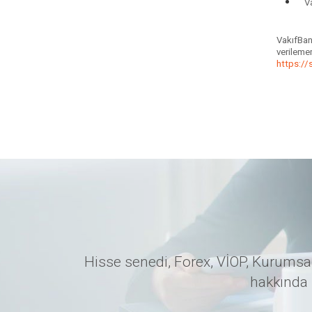
V
VakıfBank
verileme
https://
Hisse senedi, Forex, VİOP, Kurumsal
hakkında 