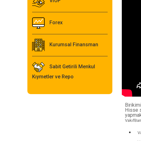
VİOP
Forex
Kurumsal Finansman
Sabit Getirili Menkul
Kıymetler ve Repo
Birikim
Hisse s
yapmak
VakıfBank
V