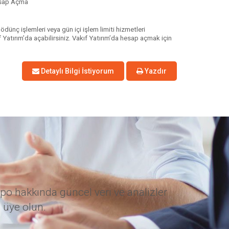
Hesap Açma
 ödünç işlemleri veya gün içi işlem limiti hizmetleri
atırım’da açabilirsiniz. Vakıf Yatırım’da hesap açmak için
Detaylı Bilgi İstiyorum
Yazdır
po hakkında güncel veri ve analizler
 üye olun.