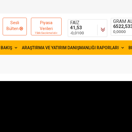
15654,84
55,0001
-9,9600
-0,0126
FAİZ
GRAM AL
Sesli
Piyasa
41,53
6522,53
Bülten
Verileri
-0,0100
0,0000
15dk Gecikmelidir.
 BAKIŞ
ARAŞTIRMA VE YATIRIM DANIŞMANLIĞI RAPORLARI
B