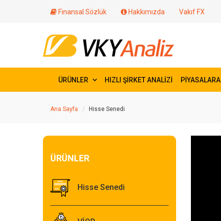
Finansal Sözlük
Hakkımızda
Vakıf FX
ÜRÜNLER
HIZLI ŞİRKET ANALİZİ
PİYASALARA
Ana Sayfa
Hisse Senedi
ÜRÜNLER
Hisse Senedi