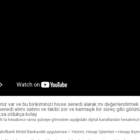
iniz var ve bu birikiminizi hisse senedi alarak mı değerlendirmek
enedi alımı satımı ve takibi zor ve karmaşık bir süreç gibi görünü
sa oldukça kolay.
’ta hesabınız varsa şubeye gitmeden aşağıdaki dijital kanallardan hesabınızı en
akıfBank Mobil Bankacılık uygulaması > Yatırım, Hesap İşlemleri > Hesap Açm