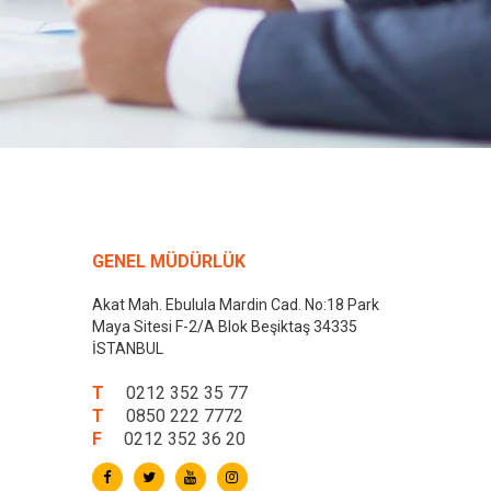
GENEL MÜDÜRLÜK
Akat Mah. Ebulula Mardin Cad. No:18 Park
Maya Sitesi F-2/A Blok Beşiktaş 34335
İSTANBUL
T
0212 352 35 77
T
0850 222 7772
F
0212 352 36 20