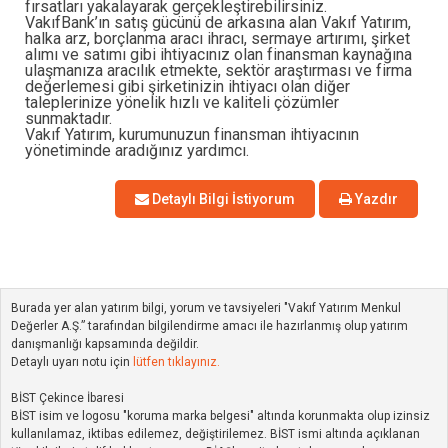
fırsatları yakalayarak gerçekleştirebilirsiniz.
VakıfBank’ın satış gücünü de arkasına alan Vakıf Yatırım,
halka arz, borçlanma aracı ihracı, sermaye artırımı, şirket
alımı ve satımı gibi ihtiyacınız olan finansman kaynağına
ulaşmanıza aracılık etmekte, sektör araştırması ve firma
değerlemesi gibi şirketinizin ihtiyacı olan diğer
taleplerinize yönelik hızlı ve kaliteli çözümler
sunmaktadır.
Vakıf Yatırım, kurumunuzun finansman ihtiyacının
yönetiminde aradığınız yardımcı.
Detaylı Bilgi İstiyorum
Yazdır
Burada yer alan yatırım bilgi, yorum ve tavsiyeleri "Vakıf Yatırım Menkul
Değerler A.Ş.” tarafından bilgilendirme amacı ile hazırlanmış olup yatırım
danışmanlığı kapsamında değildir.
Detaylı uyarı notu için
lütfen tıklayınız.
BİST Çekince İbaresi
BİST isim ve logosu "koruma marka belgesi" altında korunmakta olup izinsiz
kullanılamaz, iktibas edilemez, değiştirilemez. BİST ismi altında açıklanan