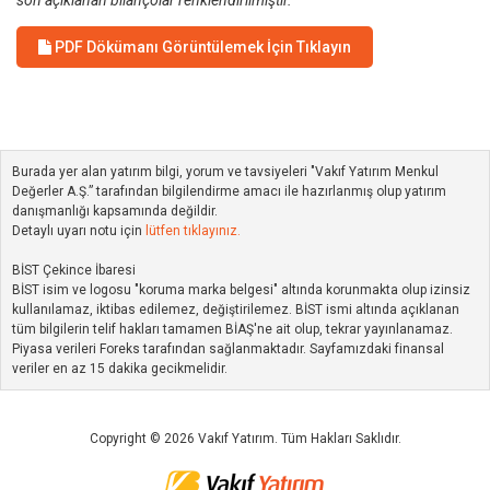
son açıklanan bilançolar renklendirilmiştir.
PDF Dökümanı Görüntülemek İçin Tıklayın
Burada yer alan yatırım bilgi, yorum ve tavsiyeleri "Vakıf Yatırım Menkul
Değerler A.Ş.” tarafından bilgilendirme amacı ile hazırlanmış olup yatırım
danışmanlığı kapsamında değildir.
Detaylı uyarı notu için
lütfen tıklayınız.
BİST Çekince İbaresi
BİST isim ve logosu "koruma marka belgesi" altında korunmakta olup izinsiz
kullanılamaz, iktibas edilemez, değiştirilemez. BİST ismi altında açıklanan
tüm bilgilerin telif hakları tamamen BİAŞ'ne ait olup, tekrar yayınlanamaz.
Piyasa verileri Foreks tarafından sağlanmaktadır. Sayfamızdaki finansal
veriler en az 15 dakika gecikmelidir.
Copyright © 2026 Vakıf Yatırım. Tüm Hakları Saklıdır.