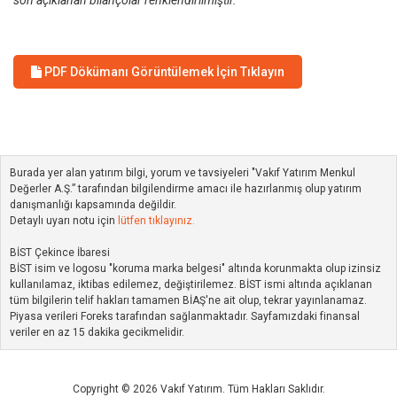
son açıklanan bilançolar renklendirilmiştir.
PDF Dökümanı Görüntülemek İçin Tıklayın
Burada yer alan yatırım bilgi, yorum ve tavsiyeleri "Vakıf Yatırım Menkul
Değerler A.Ş.” tarafından bilgilendirme amacı ile hazırlanmış olup yatırım
danışmanlığı kapsamında değildir.
Detaylı uyarı notu için
lütfen tıklayınız.
BİST Çekince İbaresi
BİST isim ve logosu "koruma marka belgesi" altında korunmakta olup izinsiz
kullanılamaz, iktibas edilemez, değiştirilemez. BİST ismi altında açıklanan
tüm bilgilerin telif hakları tamamen BİAŞ'ne ait olup, tekrar yayınlanamaz.
Piyasa verileri Foreks tarafından sağlanmaktadır. Sayfamızdaki finansal
veriler en az 15 dakika gecikmelidir.
Copyright © 2026 Vakıf Yatırım. Tüm Hakları Saklıdır.