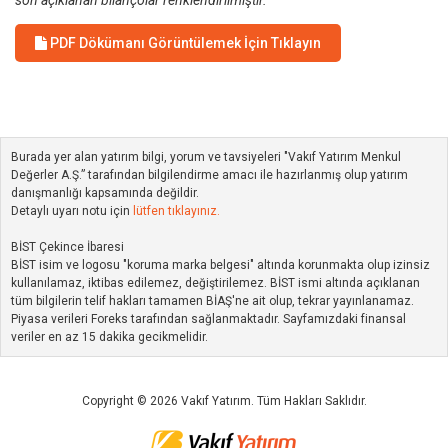
son açıklanan bilançolar renklendirilmiştir.
PDF Dökümanı Görüntülemek İçin Tıklayın
Burada yer alan yatırım bilgi, yorum ve tavsiyeleri "Vakıf Yatırım Menkul
Değerler A.Ş.” tarafından bilgilendirme amacı ile hazırlanmış olup yatırım
danışmanlığı kapsamında değildir.
Detaylı uyarı notu için
lütfen tıklayınız.
BİST Çekince İbaresi
BİST isim ve logosu "koruma marka belgesi" altında korunmakta olup izinsiz
kullanılamaz, iktibas edilemez, değiştirilemez. BİST ismi altında açıklanan
tüm bilgilerin telif hakları tamamen BİAŞ'ne ait olup, tekrar yayınlanamaz.
Piyasa verileri Foreks tarafından sağlanmaktadır. Sayfamızdaki finansal
veriler en az 15 dakika gecikmelidir.
Copyright © 2026 Vakıf Yatırım. Tüm Hakları Saklıdır.