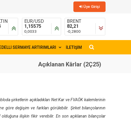
Üye Girişi
TIN
EUR/USD
BRENT
4
1,15575
82,21
0,0033
-0,2800
EDELLİ SERMAYE ARTIRIMLARI
İLETİŞİM
×
Açıklanan Kârlar (2Ç25)
bloda şirketlerin açıkladıkları Net Kar ve FVAÖK kalemlerinin
 göre değişim ve farkları görülebilir. Şirket bilançolarının
olduğuna ilişkin fikir verebilir. En son açıklanan bilançolar