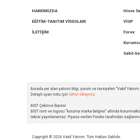
HAKKIMIZDA
Hisse S
EĞİTİM-TANITIM VİDEOLARI
VİOP
İLETİŞİM
Forex
Kurumsa
Sabit Ge
Burada yer alan yatırım bilgi, yorum ve tavsiyeleri "Vakıf Yatır
Detaylı uyarı notu için
lütfen tıklayınız.
BİST Çekince İbaresi
BİST isim ve logosu "koruma marka belgesi" altında korunmakta ol
tekrar yayınlanamaz. Piyasa verileri Foreks tarafından sağlanma
Copyright © 2026 Vakıf Yatırım. Tüm Hakları Saklıdır.