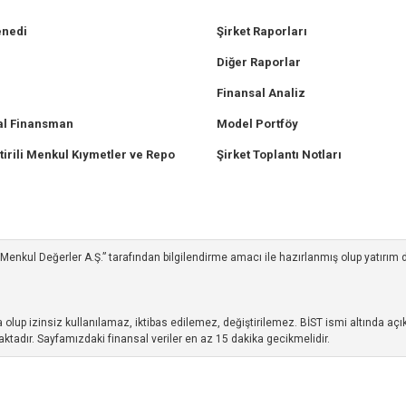
enedi
Şirket Raporları
Diğer Raporlar
Finansal Analiz
l Finansman
Model Portföy
tirili Menkul Kıymetler ve Repo
Şirket Toplantı Notları
ım Menkul Değerler A.Ş.” tarafından bilgilendirme amacı ile hazırlanmış olup yatırım
up izinsiz kullanılamaz, iktibas edilemez, değiştirilemez. BİST ismi altında açıkl
ktadır. Sayfamızdaki finansal veriler en az 15 dakika gecikmelidir.