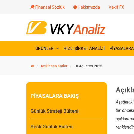
Finansal Sözlük
Hakkımızda
Vakıf FX
ÜRÜNLER
HIZLI ŞİRKET ANALİZİ
PİYASALARA
Açıklanan Karlar
18 Ağustos 2025
Açıkl
PİYASALARA BAKIŞ
Aşağıdaki 
bir önceki
Günlük Strateji Bülteni
açıklanmad
Sesli Günlük Bülten
renklendiri