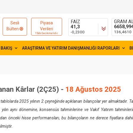
15595,83
55,1881
-2,9900
0,1754
FAİZ
GRAM AL
Sesli
Piyasa
41,3
6658,99
Bülten
Verileri
-0,2300
136,4610
15dk Gecikmelidir.
 BAKIŞ
ARAŞTIRMA VE YATIRIM DANIŞMANLIĞI RAPORLARI
B
anan Kârlar (2Ç25) -
18 Ağustos 2025
tablolarda 2025 yılının 2.çeyreğinde açıklanan bilançolar yer almaktadır. Ta
 yılın aynı dönemine, konsensüs tahminlerine ve Vakıf Yatırım tahminlerine
an önceki hisse performansları, bu bilançoların ne derece fiyatlara dahil 
lmiştir.