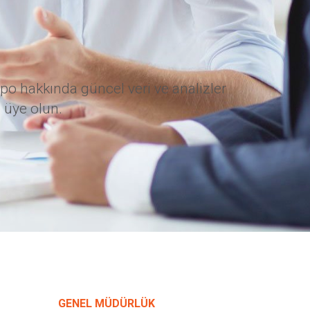
po hakkında güncel veri ve analizler
 üye olun.
GENEL MÜDÜRLÜK