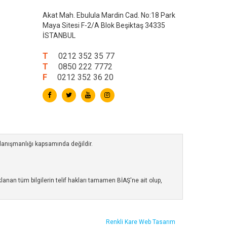
Akat Mah. Ebulula Mardin Cad. No:18 Park
Maya Sitesi F-2/A Blok Beşiktaş 34335
İSTANBUL
T
0212 352 35 77
T
0850 222 7772
F
0212 352 36 20
 danışmanlığı kapsamında değildir.
anan tüm bilgilerin telif hakları tamamen BİAŞ'ne ait olup,
Renkli Kare
Web Tasarım