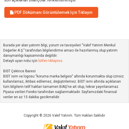
son açıklanan bilançolar renklendirilmiştir.
PDF Dökümanı Görüntülemek İçin Tıklayın
Burada yer alan yatırım bilgi, yorum ve tavsiyeleri "Vakıf Yatırım Menkul
Değerler A.Ş.” tarafından bilgilendirme amacı ile hazırlanmış olup yatırım
danışmanlığı kapsamında değildir.
Detaylı uyarı notu için
lütfen tıklayınız.
BİST Çekince İbaresi
BİST isim ve logosu "koruma marka belgesi" altında korunmakta olup izinsiz
kullanılamaz, iktibas edilemez, değiştirilemez. BİST ismi altında açıklanan
tüm bilgilerin telif hakları tamamen BİAŞ'ne ait olup, tekrar yayınlanamaz.
Piyasa verileri Foreks tarafından sağlanmaktadır. Sayfamızdaki finansal
veriler en az 15 dakika gecikmelidir.
Copyright © 2026 Vakıf Yatırım. Tüm Hakları Saklıdır.