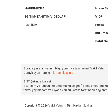
HAKKIMIZDA
Hisse S
EĞİTİM-TANITIM VİDEOLARI
VİOP
İLETİŞİM
Forex
Kurumsa
Sabit Ge
Burada yer alan yatırım bilgi, yorum ve tavsiyeleri "Vakıf Yatır
Detaylı uyarı notu için
lütfen tıklayınız.
BİST Çekince İbaresi
BİST isim ve logosu "koruma marka belgesi" altında korunmakta ol
tekrar yayınlanamaz. Piyasa verileri Foreks tarafından sağlanma
Copyright © 2026 Vakıf Yatırım. Tüm Hakları Saklıdır.