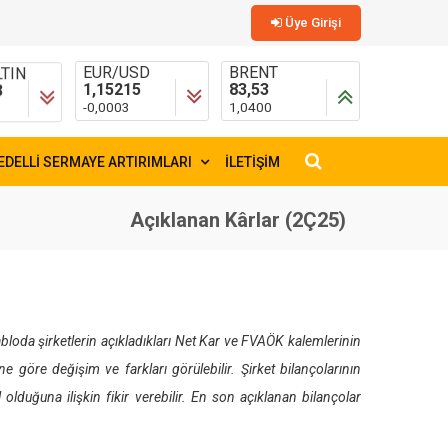
Üye Girişi
TIN
EUR/USD
BRENT
3
1,15215
83,53
-0,0003
1,0400
EDELLİ SERMAYE ARTIRIMLARI
İLETİŞİM
×
Açıklanan Kârlar (2Ç25)
bloda şirketlerin açıkladıkları Net Kar ve FVAÖK kalemlerinin
 göre değişim ve farkları görülebilir. Şirket bilançolarının
olduğuna ilişkin fikir verebilir. En son açıklanan bilançolar