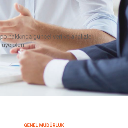
po hakkında güncel veri ve analizler
 üye olun.
GENEL MÜDÜRLÜK