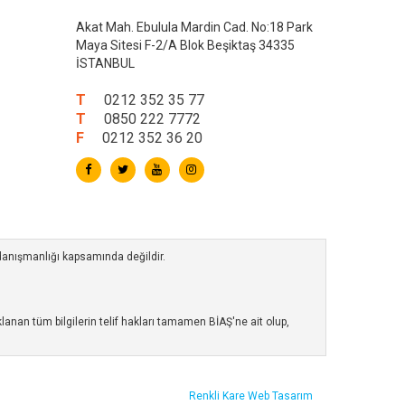
Akat Mah. Ebulula Mardin Cad. No:18 Park
Maya Sitesi F-2/A Blok Beşiktaş 34335
İSTANBUL
T
0212 352 35 77
T
0850 222 7772
F
0212 352 36 20
 danışmanlığı kapsamında değildir.
anan tüm bilgilerin telif hakları tamamen BİAŞ'ne ait olup,
Renkli Kare
Web Tasarım