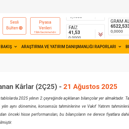
15654,84
55,0026
-9,9600
-0,0101
FAİZ
GRAM AL
Sesli
Piyasa
41,53
6522,53
Bülten
Verileri
0,0000
0,0000
15dk Gecikmelidir.
 BAKIŞ
ARAŞTIRMA VE YATIRIM DANIŞMANLIĞI RAPORLARI
B
anan Kârlar (2Ç25) -
21 Ağustos 2025
tablolarda 2025 yılının 2.çeyreğinde açıklanan bilançolar yer almaktadır. Ta
 yılın aynı dönemine, konsensüs tahminlerine ve Vakıf Yatırım tahminlerine
an önceki hisse performansları, bu bilançoların ne derece fiyatlara dahil 
lmiştir.