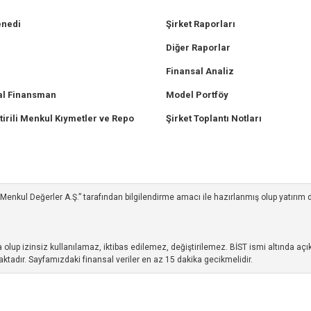
enedi
Şirket Raporları
Diğer Raporlar
Finansal Analiz
l Finansman
Model Portföy
tirili Menkul Kıymetler ve Repo
Şirket Toplantı Notları
ım Menkul Değerler A.Ş.” tarafından bilgilendirme amacı ile hazırlanmış olup yatırım
up izinsiz kullanılamaz, iktibas edilemez, değiştirilemez. BİST ismi altında açıkl
ktadır. Sayfamızdaki finansal veriler en az 15 dakika gecikmelidir.