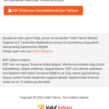
son açıklanan bilançolar renklendirilmiştir.
PDF Dökümanı Görüntülemek İçin Tıklayın
Burada yer alan yatırım bilgi, yorum ve tavsiyeleri "Vakıf Yatırım Menkul
Değerler A.Ş.” tarafından bilgilendirme amacı ile hazırlanmış olup yatırım
danışmanlığı kapsamında değildir.
Detaylı uyarı notu için
lütfen tıklayınız.
BİST Çekince İbaresi
BİST isim ve logosu "koruma marka belgesi" altında korunmakta olup izinsiz
kullanılamaz, iktibas edilemez, değiştirilemez. BİST ismi altında açıklanan
tüm bilgilerin telif hakları tamamen BİAŞ'ne ait olup, tekrar yayınlanamaz.
Piyasa verileri Foreks tarafından sağlanmaktadır. Sayfamızdaki finansal
veriler en az 15 dakika gecikmelidir.
Copyright © 2026 Vakıf Yatırım. Tüm Hakları Saklıdır.