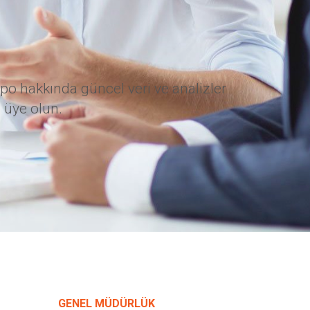
po hakkında güncel veri ve analizler
 üye olun.
GENEL MÜDÜRLÜK