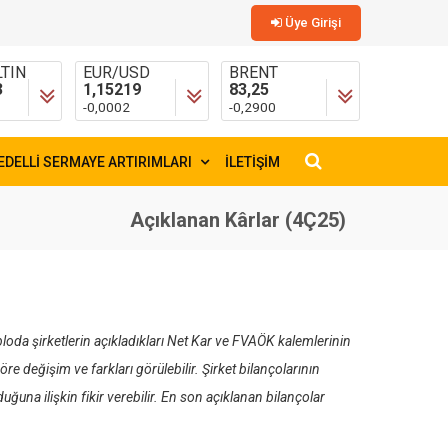
Üye Girişi
TIN
EUR/USD
BRENT
3
1,15219
83,25
-0,0002
-0,2900
EDELLİ SERMAYE ARTIRIMLARI
İLETİŞİM
×
Açıklanan Kârlar (4Ç25)
loda şirketlerin açıkladıkları Net Kar ve FVAÖK kalemlerinin
e değişim ve farkları görülebilir. Şirket bilançolarının
ğuna ilişkin fikir verebilir. En son açıklanan bilançolar