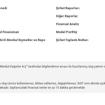
enedi
Şirket Raporları
Diğer Raporlar
Finansal Analiz
l Finansman
Model Portföy
tirili Menkul Kıymetler ve Repo
Şirket Toplantı Notları
ım Menkul Değerler A.Ş.” tarafından bilgilendirme amacı ile hazırlanmış olup yatırım
up izinsiz kullanılamaz, iktibas edilemez, değiştirilemez. BİST ismi altında açıkl
ktadır. Sayfamızdaki finansal veriler en az 15 dakika gecikmelidir.