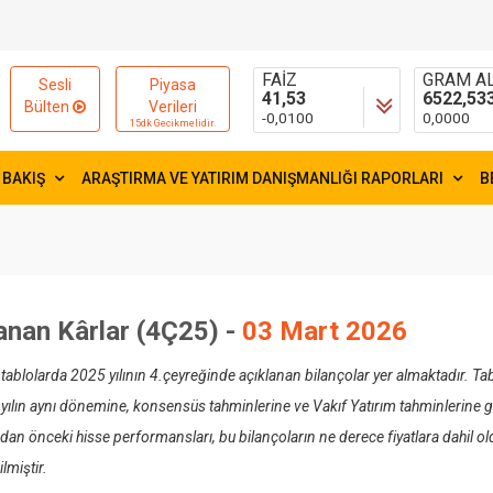
15654,84
54,9395
-9,9600
-0,0732
FAİZ
GRAM AL
Sesli
Piyasa
41,53
6522,53
Bülten
Verileri
-0,0100
0,0000
15dk Gecikmelidir.
 BAKIŞ
ARAŞTIRMA VE YATIRIM DANIŞMANLIĞI RAPORLARI
B
anan Kârlar (4Ç25) -
03 Mart 2026
tablolarda 2025 yılının 4.çeyreğinde açıklanan bilançolar yer almaktadır. Tab
 yılın aynı dönemine, konsensüs tahminlerine ve Vakıf Yatırım tahminlerine gör
an önceki hisse performansları, bu bilançoların ne derece fiyatlara dahil oldu
lmiştir.