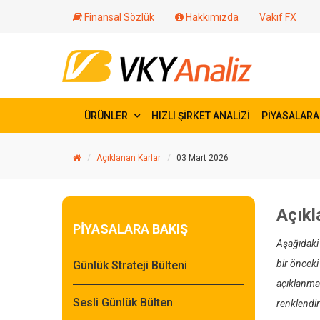
Finansal Sözlük
Hakkımızda
Vakıf FX
ÜRÜNLER
HIZLI ŞİRKET ANALİZİ
PİYASALARA
Açıklanan Karlar
03 Mart 2026
Açıkl
PİYASALARA BAKIŞ
Aşağıdaki 
bir önceki
Günlük Strateji Bülteni
açıklanmad
Sesli Günlük Bülten
renklendiri