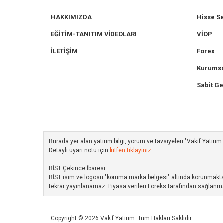
HAKKIMIZDA
Hisse S
EĞİTİM-TANITIM VİDEOLARI
VİOP
İLETİŞİM
Forex
Kurumsa
Sabit Ge
Burada yer alan yatırım bilgi, yorum ve tavsiyeleri "Vakıf Yatır
Detaylı uyarı notu için
lütfen tıklayınız.
BİST Çekince İbaresi
BİST isim ve logosu "koruma marka belgesi" altında korunmakta ol
tekrar yayınlanamaz. Piyasa verileri Foreks tarafından sağlanma
Copyright © 2026 Vakıf Yatırım. Tüm Hakları Saklıdır.