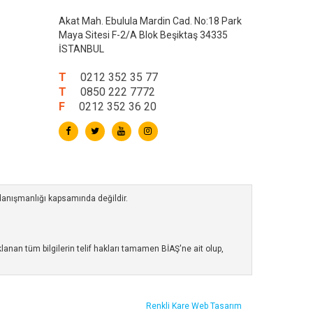
Akat Mah. Ebulula Mardin Cad. No:18 Park
Maya Sitesi F-2/A Blok Beşiktaş 34335
İSTANBUL
T
0212 352 35 77
T
0850 222 7772
F
0212 352 36 20
 danışmanlığı kapsamında değildir.
anan tüm bilgilerin telif hakları tamamen BİAŞ'ne ait olup,
Renkli Kare
Web Tasarım