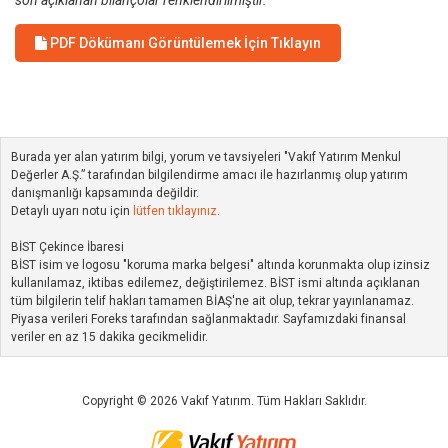
son açıklanan bilançolar renklendirilmiştir.
PDF Dökümanı Görüntülemek İçin Tıklayın
Burada yer alan yatırım bilgi, yorum ve tavsiyeleri "Vakıf Yatırım Menkul
Değerler A.Ş.” tarafından bilgilendirme amacı ile hazırlanmış olup yatırım
danışmanlığı kapsamında değildir.
Detaylı uyarı notu için
lütfen tıklayınız.
BİST Çekince İbaresi
BİST isim ve logosu "koruma marka belgesi" altında korunmakta olup izinsiz
kullanılamaz, iktibas edilemez, değiştirilemez. BİST ismi altında açıklanan
tüm bilgilerin telif hakları tamamen BİAŞ'ne ait olup, tekrar yayınlanamaz.
Piyasa verileri Foreks tarafından sağlanmaktadır. Sayfamızdaki finansal
veriler en az 15 dakika gecikmelidir.
Copyright © 2026 Vakıf Yatırım. Tüm Hakları Saklıdır.