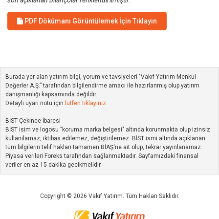
son açıklanan bilançolar renklendirilmiştir.
PDF Dökümanı Görüntülemek İçin Tıklayın
Burada yer alan yatırım bilgi, yorum ve tavsiyeleri "Vakıf Yatırım Menkul
Değerler A.Ş.” tarafından bilgilendirme amacı ile hazırlanmış olup yatırım
danışmanlığı kapsamında değildir.
Detaylı uyarı notu için
lütfen tıklayınız.
BİST Çekince İbaresi
BİST isim ve logosu "koruma marka belgesi" altında korunmakta olup izinsiz
kullanılamaz, iktibas edilemez, değiştirilemez. BİST ismi altında açıklanan
tüm bilgilerin telif hakları tamamen BİAŞ'ne ait olup, tekrar yayınlanamaz.
Piyasa verileri Foreks tarafından sağlanmaktadır. Sayfamızdaki finansal
veriler en az 15 dakika gecikmelidir.
Copyright © 2026 Vakıf Yatırım. Tüm Hakları Saklıdır.