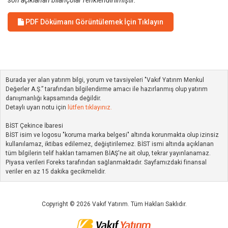
son açıklanan bilançolar renklendirilmiştir.
PDF Dökümanı Görüntülemek İçin Tıklayın
Burada yer alan yatırım bilgi, yorum ve tavsiyeleri "Vakıf Yatırım Menkul
Değerler A.Ş.” tarafından bilgilendirme amacı ile hazırlanmış olup yatırım
danışmanlığı kapsamında değildir.
Detaylı uyarı notu için
lütfen tıklayınız.
BİST Çekince İbaresi
BİST isim ve logosu "koruma marka belgesi" altında korunmakta olup izinsiz
kullanılamaz, iktibas edilemez, değiştirilemez. BİST ismi altında açıklanan
tüm bilgilerin telif hakları tamamen BİAŞ'ne ait olup, tekrar yayınlanamaz.
Piyasa verileri Foreks tarafından sağlanmaktadır. Sayfamızdaki finansal
veriler en az 15 dakika gecikmelidir.
Copyright © 2026 Vakıf Yatırım. Tüm Hakları Saklıdır.