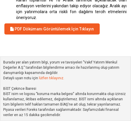
Kararı toplantısı ve 18 Aralık tarihinde açıklanacak olan
enflasyon verilerini yakından takip ediyor olacağız. Aralık ayı
için yatırımcılara orta riskli fon dağılımı tercih etmelerini
öneriyoruz.
PDF Dökümanı Görüntülemek İçin Tıklayın
Burada yer alan yatırım bilgi, yorum ve tavsiyeleri "Vakıf Yatırım Menkul
Değerler A.Ş.” tarafından bilgilendirme amacı ile hazırlanmış olup yatırım
danışmanlığı kapsamında değildir.
Detaylı uyarı notu için
lütfen tıklayınız.
BİST Çekince İbaresi
BİST isim ve logosu "koruma marka belgesi" altında korunmakta olup izinsiz
kullanılamaz, iktibas edilemez, değiştirilemez. BİST ismi altında açıklanan
tüm bilgilerin telif hakları tamamen BİAŞ'ne ait olup, tekrar yayınlanamaz.
Piyasa verileri Foreks tarafından sağlanmaktadır. Sayfamızdaki finansal
veriler en az 15 dakika gecikmelidir.