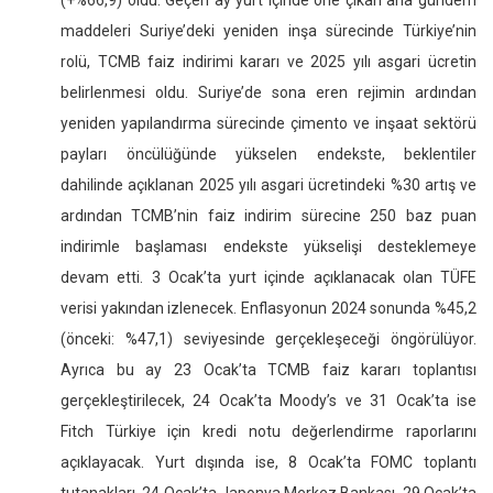
(+%66,9) oldu. Geçen ay yurt içinde öne çıkan ana gündem
maddeleri Suriye’deki yeniden inşa sürecinde Türkiye’nin
rolü, TCMB faiz indirimi kararı ve 2025 yılı asgari ücretin
belirlenmesi oldu. Suriye’de sona eren rejimin ardından
yeniden yapılandırma sürecinde çimento ve inşaat sektörü
payları öncülüğünde yükselen endekste, beklentiler
dahilinde açıklanan 2025 yılı asgari ücretindeki %30 artış ve
ardından TCMB’nin faiz indirim sürecine 250 baz puan
indirimle başlaması endekste yükselişi desteklemeye
devam etti. 3 Ocak’ta yurt içinde açıklanacak olan TÜFE
verisi yakından izlenecek. Enflasyonun 2024 sonunda %45,2
(önceki: %47,1) seviyesinde gerçekleşeceği öngörülüyor.
Ayrıca bu ay 23 Ocak’ta TCMB faiz kararı toplantısı
gerçekleştirilecek, 24 Ocak’ta Moody’s ve 31 Ocak’ta ise
Fitch Türkiye için kredi notu değerlendirme raporlarını
açıklayacak. Yurt dışında ise, 8 Ocak’ta FOMC toplantı