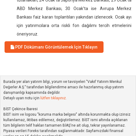
tutanakları, 24 Ocak’ta Japonya Merkez Bankası, 29 Ocak’ta
ABD Merkez Bankası, 30 Ocak’ta ise Avrupa Merkez
Bankası faiz kararı toplantıları yakından izlenecek. Ocak ayı
için yatırımcılara orta riskli fon dağılımı tercih etmelerini
öneriyoruz.
PDF Dökümanı Görüntülemek İçin Tıklayın
Burada yer alan yatırım bilgi, yorum ve tavsiyeleri "Vakıf Yatırım Menkul
Değerler A.Ş.” tarafından bilgilendirme amacı ile hazırlanmış olup yatırım
danışmanlığı kapsamında değildir.
Detaylı uyarı notu için
lütfen tıklayınız.
BİST Çekince İbaresi
BİST isim ve logosu "koruma marka belgesi" altında korunmakta olup izinsiz
kullanılamaz, iktibas edilemez, değiştirilemez. BİST ismi altında açıklanan
tüm bilgilerin telif hakları tamamen BİAŞ'ne ait olup, tekrar yayınlanamaz.
Piyasa verileri Foreks tarafından sağlanmaktadır. Sayfamızdaki finansal