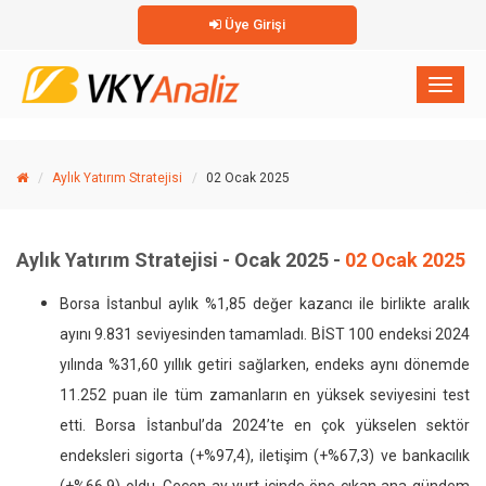
Üye Girişi
×
Toggl
naviga
Aylık Yatırım Stratejisi
02 Ocak 2025
Aylık Yatırım Stratejisi - Ocak 2025 -
02 Ocak 2025
Borsa İstanbul aylık %1,85 değer kazancı ile birlikte aralık
ayını 9.831 seviyesinden tamamladı. BİST 100 endeksi 2024
yılında %31,60 yıllık getiri sağlarken, endeks aynı dönemde
11.252 puan ile tüm zamanların en yüksek seviyesini test
etti. Borsa İstanbul’da 2024’te en çok yükselen sektör
endeksleri sigorta (+%97,4), iletişim (+%67,3) ve bankacılık