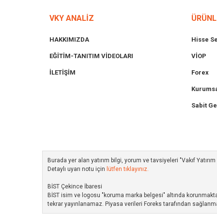
VKY ANALİZ
ÜRÜNL
HAKKIMIZDA
Hisse S
EĞİTİM-TANITIM VİDEOLARI
VİOP
İLETİŞİM
Forex
Kurumsa
Sabit Ge
Burada yer alan yatırım bilgi, yorum ve tavsiyeleri "Vakıf Yatır
Detaylı uyarı notu için
lütfen tıklayınız.
BİST Çekince İbaresi
BİST isim ve logosu "koruma marka belgesi" altında korunmakta ol
tekrar yayınlanamaz. Piyasa verileri Foreks tarafından sağlanma