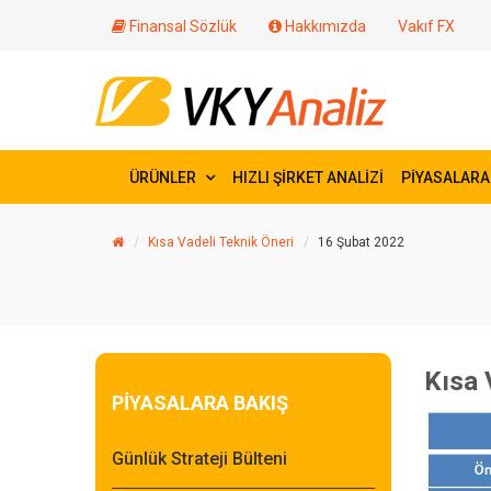
Finansal Sözlük
Hakkımızda
Vakıf FX
ÜRÜNLER
HIZLI ŞİRKET ANALİZİ
PİYASALARA
Kısa Vadeli Teknik Öneri
16 Şubat 2022
Kısa 
PİYASALARA BAKIŞ
Günlük Strateji Bülteni