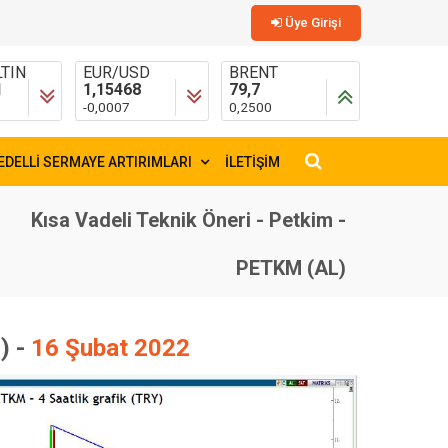
Üye Girişi
TIN
EUR/USD
BRENT
1
1,15468
79,7
-0,0007
0,2500
EDELLİ SERMAYE ARTIRIMLARI
İLETİŞİM
×
Kısa Vadeli Teknik Öneri - Petkim -
PETKM (AL)
) -
16 Şubat 2022