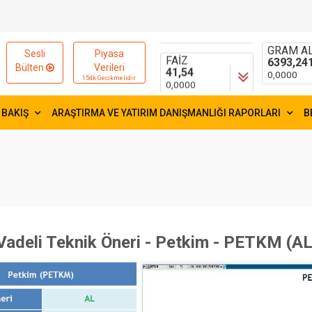
15529
55,0802
-1,7400
0,0711
FAİZ
GRAM AL
Sesli
Piyasa
41,54
6393,24
Bülten
Verileri
0,0000
0,0000
15dk Gecikmelidir.
 BAKIŞ
ARAŞTIRMA VE YATIRIM DANIŞMANLIĞI RAPORLARI
B
Vadeli Teknik Öneri - Petkim - PETKM (AL