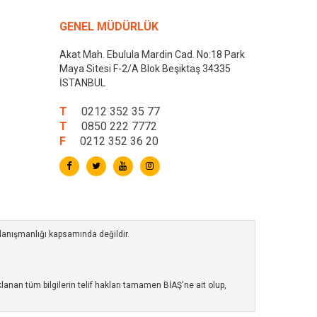
GENEL MÜDÜRLÜK
Akat Mah. Ebulula Mardin Cad. No:18 Park
Maya Sitesi F-2/A Blok Beşiktaş 34335
İSTANBUL
T
0212 352 35 77
T
0850 222 7772
F
0212 352 36 20
 danışmanlığı kapsamında değildir.
anan tüm bilgilerin telif hakları tamamen BİAŞ'ne ait olup,