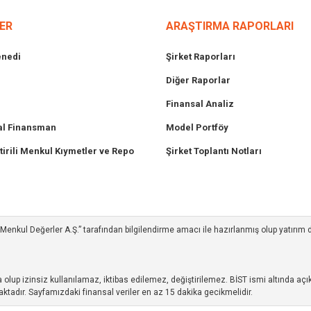
ER
ARAŞTIRMA RAPORLARI
enedi
Şirket Raporları
Diğer Raporlar
Finansal Analiz
l Finansman
Model Portföy
tirili Menkul Kıymetler ve Repo
Şirket Toplantı Notları
ım Menkul Değerler A.Ş.” tarafından bilgilendirme amacı ile hazırlanmış olup yatırım
up izinsiz kullanılamaz, iktibas edilemez, değiştirilemez. BİST ismi altında açıkl
ktadır. Sayfamızdaki finansal veriler en az 15 dakika gecikmelidir.