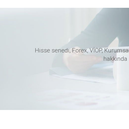
Hisse senedi, Forex, VİOP, Kurumsal
hakkında 