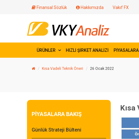
Finansal Sözlük
Hakkımızda
Vakıf FX
ÜRÜNLER
HIZLI ŞİRKET ANALİZİ
PİYASALARA
Kısa Vadeli Teknik Öneri
26 Ocak 2022
Kısa 
PİYASALARA BAKIŞ
Günlük Strateji Bülteni