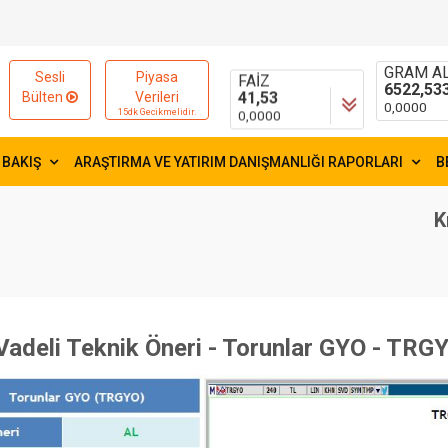
15654,84
54,9998
-9,9600
-0,0129
FAİZ
GRAM AL
Sesli
Piyasa
41,53
6522,53
Bülten
Verileri
0,0000
0,0000
15dk Gecikmelidir.
 BAKIŞ
ARAŞTIRMA VE YATIRIM DANIŞMANLIĞI RAPORLARI
B
K
Vadeli Teknik Öneri - Torunlar GYO - TRGY