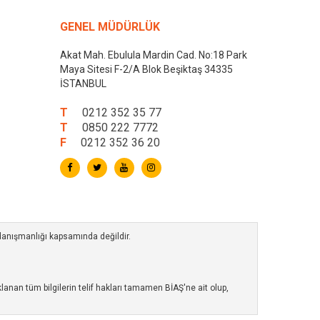
GENEL MÜDÜRLÜK
Akat Mah. Ebulula Mardin Cad. No:18 Park
Maya Sitesi F-2/A Blok Beşiktaş 34335
İSTANBUL
T
0212 352 35 77
T
0850 222 7772
F
0212 352 36 20
 danışmanlığı kapsamında değildir.
anan tüm bilgilerin telif hakları tamamen BİAŞ'ne ait olup,