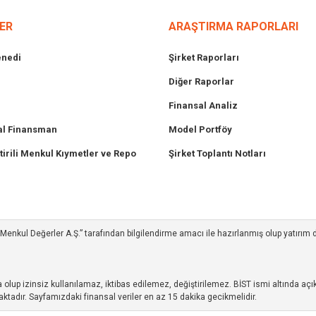
ER
ARAŞTIRMA RAPORLARI
enedi
Şirket Raporları
Diğer Raporlar
Finansal Analiz
l Finansman
Model Portföy
tirili Menkul Kıymetler ve Repo
Şirket Toplantı Notları
ım Menkul Değerler A.Ş.” tarafından bilgilendirme amacı ile hazırlanmış olup yatırım
up izinsiz kullanılamaz, iktibas edilemez, değiştirilemez. BİST ismi altında açıkl
ktadır. Sayfamızdaki finansal veriler en az 15 dakika gecikmelidir.