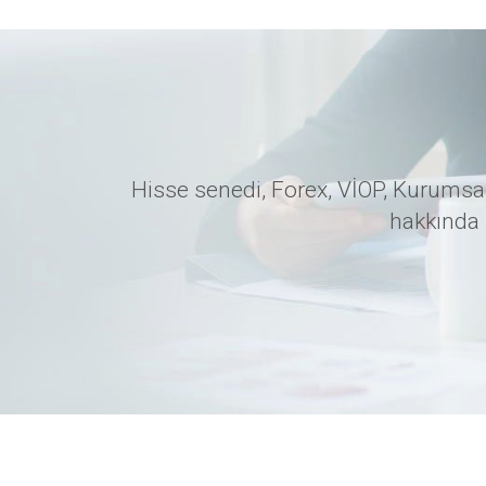
Hisse senedi, Forex, VİOP, Kurumsal
hakkında 