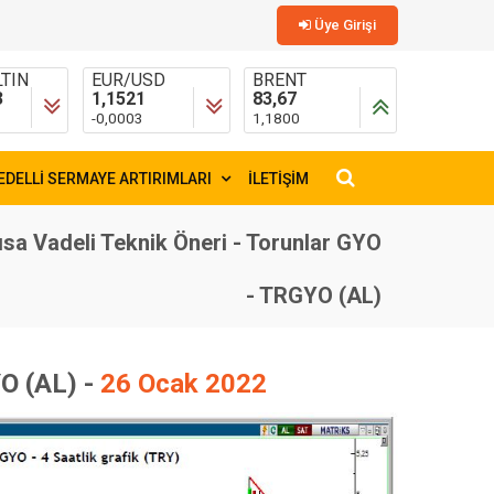
Üye Girişi
TIN
EUR/USD
BRENT
3
1,1521
83,67
-0,0003
1,1800
EDELLİ SERMAYE ARTIRIMLARI
İLETİŞİM
×
ısa Vadeli Teknik Öneri - Torunlar GYO
- TRGYO (AL)
O (AL) -
26 Ocak 2022