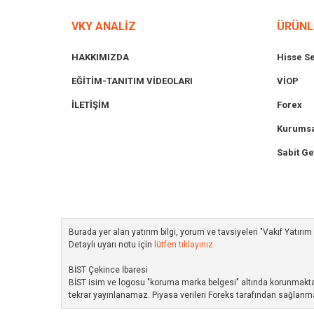
VKY ANALİZ
ÜRÜNL
HAKKIMIZDA
Hisse S
EĞİTİM-TANITIM VİDEOLARI
VİOP
İLETİŞİM
Forex
Kurumsa
Sabit Ge
Burada yer alan yatırım bilgi, yorum ve tavsiyeleri "Vakıf Yatır
Detaylı uyarı notu için
lütfen tıklayınız.
BİST Çekince İbaresi
BİST isim ve logosu "koruma marka belgesi" altında korunmakta ol
tekrar yayınlanamaz. Piyasa verileri Foreks tarafından sağlanma