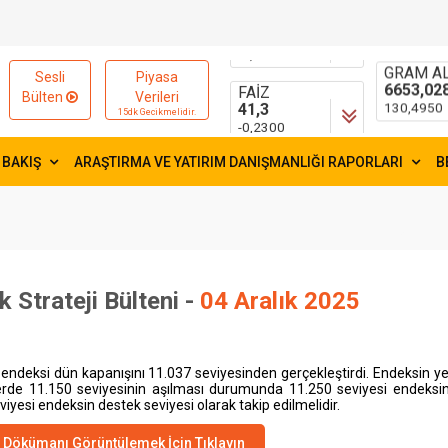
15595,83
55,1881
-2,9900
0,1754
FAİZ
GRAM AL
Sesli
Piyasa
41,3
6653,02
Bülten
Verileri
-0,2300
130,4950
15dk Gecikmelidir.
 BAKIŞ
ARAŞTIRMA VE YATIRIM DANIŞMANLIĞI RAPORLARI
B
k Strateji Bülteni -
04 Aralık 2025
endeksi dün kapanışını
11.037
seviyesinden gerçekleştirdi. Endeksin y
erde 11.150 seviyesinin aşılması durumunda 11.250 seviyesi endeksin 
viyesi endeksin destek seviyesi olarak takip edilmelidir.
Dökümanı Görüntülemek İçin Tıklayın