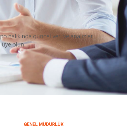
po hakkında güncel veri ve analizler
 üye olun.
GENEL MÜDÜRLÜK