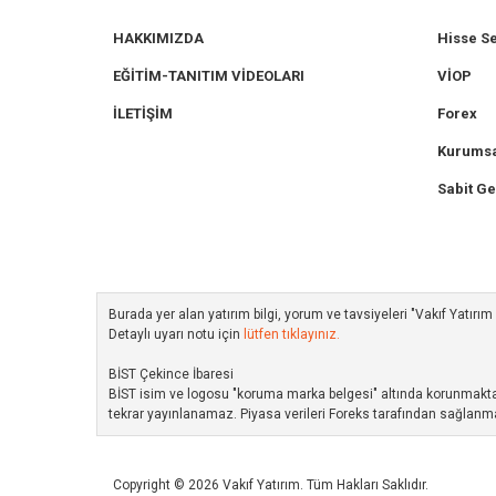
HAKKIMIZDA
Hisse S
EĞİTİM-TANITIM VİDEOLARI
VİOP
İLETİŞİM
Forex
Kurumsa
Sabit Ge
Burada yer alan yatırım bilgi, yorum ve tavsiyeleri "Vakıf Yatır
Detaylı uyarı notu için
lütfen tıklayınız.
BİST Çekince İbaresi
BİST isim ve logosu "koruma marka belgesi" altında korunmakta ol
tekrar yayınlanamaz. Piyasa verileri Foreks tarafından sağlanma
Copyright © 2026 Vakıf Yatırım. Tüm Hakları Saklıdır.