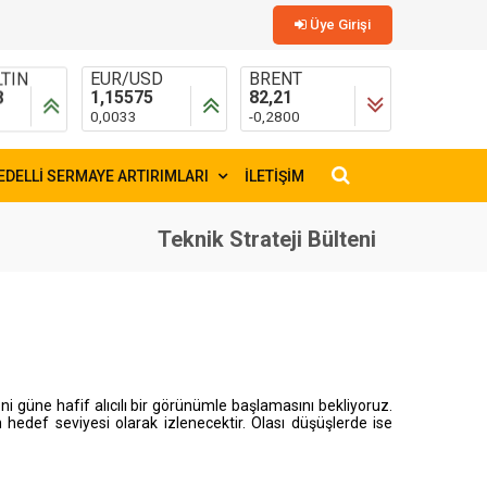
Üye Girişi
TIN
EUR/USD
BRENT
8
1,15575
82,21
0,0033
-0,2800
EDELLİ SERMAYE ARTIRIMLARI
İLETİŞİM
×
Teknik Strateji Bülteni
eni güne
hafif alıcılı
bir görünümle başlamasını bekliyoruz.
hedef seviyesi olarak izlenecektir. Olası düşüşlerde ise