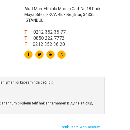
Akat Mah. Ebulula Mardin Cad. No:18 Park
Maya Sitesi F-2/A Blok Beşiktaş 34335
İSTANBUL
T
0212 352 35 77
T
0850 222 7772
F
0212 352 36 20
 danışmanlığı kapsamında değildir.
anan tüm bilgilerin telif hakları tamamen BİAŞ'ne ait olup,
Renkli Kare
Web Tasarım