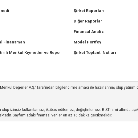
enedi
Şirket Raporları
Diğer Raporlar
Finansal Analiz
l Finansman
Model Portföy
tirili Menkul Kıymetler ve Repo
Şirket Toplantı Notları
ım Menkul Değerler A.Ş.” tarafından bilgilendirme amacı ile hazırlanmış olup yatırım
up izinsiz kullanılamaz, iktibas edilemez, değiştirilemez. BİST ismi altında açıkl
ktadır. Sayfamızdaki finansal veriler en az 15 dakika gecikmelidir.