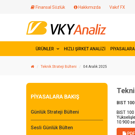
Finansal Sözlük
Hakkımızda
Vakıf FX
ÜRÜNLER
HIZLI ŞİRKET ANALİZİ
PİYASALARA
Teknik Strateji Bülteni
04 Aralık 2025
Tekni
PİYASALARA BAKIŞ
BIST 100
Günlük Strateji Bülteni
BIST 100 
Yükselişl
10.900
se
Sesli Günlük Bülten
PDF 