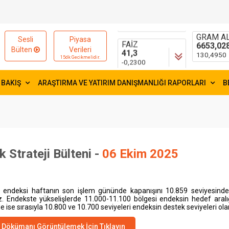
15595,83
55,1881
-2,9900
0,1754
FAİZ
GRAM AL
Sesli
Piyasa
41,3
6653,02
Bülten
Verileri
-0,2300
130,4950
15dk Gecikmelidir.
 BAKIŞ
ARAŞTIRMA VE YATIRIM DANIŞMANLIĞI RAPORLARI
B
k Strateji Bülteni -
06 Ekim 2025
 endeksi haftanın son işlem gününde kapanışını
10.859
seviyesinde
z. Endekste yükselişlerde 11.000-11.100 bölgesi endeksin hedef aralığı
 ise sırasıyla 10.800 ve 10.700 seviyeleri endeksin destek seviyeleri olar
Dökümanı Görüntülemek İçin Tıklayın