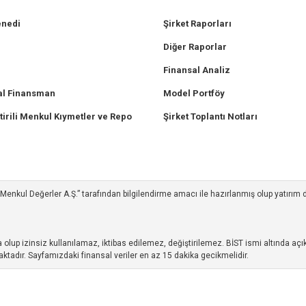
enedi
Şirket Raporları
Diğer Raporlar
Finansal Analiz
l Finansman
Model Portföy
tirili Menkul Kıymetler ve Repo
Şirket Toplantı Notları
ım Menkul Değerler A.Ş.” tarafından bilgilendirme amacı ile hazırlanmış olup yatırım
up izinsiz kullanılamaz, iktibas edilemez, değiştirilemez. BİST ismi altında açıkl
ktadır. Sayfamızdaki finansal veriler en az 15 dakika gecikmelidir.