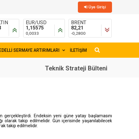
Üye Girişi
TIN
EUR/USD
BRENT
8
1,15575
82,21
0,0033
-0,2800
EDELLİ SERMAYE ARTIRIMLARI
İLETİŞİM
×
Teknik Strateji Bülteni
n gerçekleştirdi. Endeksin yeni güne yatay başlamasını
 olarak takip edilmelidir. Gün içerisinde yaşanılabilecek
ak takip edilmelidir.