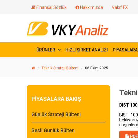
Finansal Sözlük
Hakkımızda
Vakıf FX
ÜRÜNLER
HIZLI ŞİRKET ANALİZİ
PİYASALARA
Teknik Strateji Bülteni
06 Ekim 2025
Tekni
PİYASALARA BAKIŞ
BIST 100
Günlük Strateji Bülteni
BIST 100
bekliyoru
düşüşlerde
Sesli Günlük Bülten
PDF 