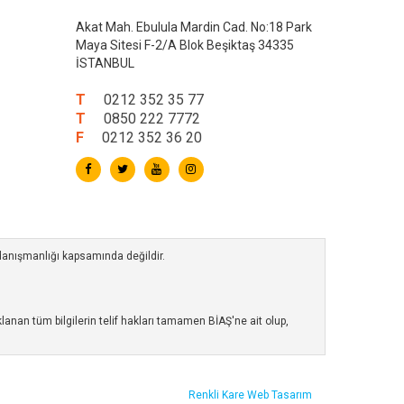
Akat Mah. Ebulula Mardin Cad. No:18 Park
Maya Sitesi F-2/A Blok Beşiktaş 34335
İSTANBUL
T
0212 352 35 77
T
0850 222 7772
F
0212 352 36 20
 danışmanlığı kapsamında değildir.
anan tüm bilgilerin telif hakları tamamen BİAŞ'ne ait olup,
Renkli Kare
Web Tasarım