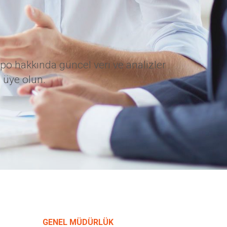
po hakkında güncel veri ve analizler
 üye olun.
GENEL MÜDÜRLÜK