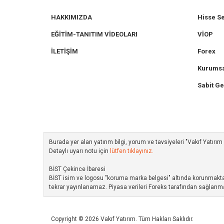
HAKKIMIZDA
Hisse S
EĞİTİM-TANITIM VİDEOLARI
VİOP
İLETİŞİM
Forex
Kurumsa
Sabit Ge
Burada yer alan yatırım bilgi, yorum ve tavsiyeleri "Vakıf Yatır
Detaylı uyarı notu için
lütfen tıklayınız.
BİST Çekince İbaresi
BİST isim ve logosu "koruma marka belgesi" altında korunmakta ol
tekrar yayınlanamaz. Piyasa verileri Foreks tarafından sağlanma
Copyright © 2026 Vakıf Yatırım. Tüm Hakları Saklıdır.