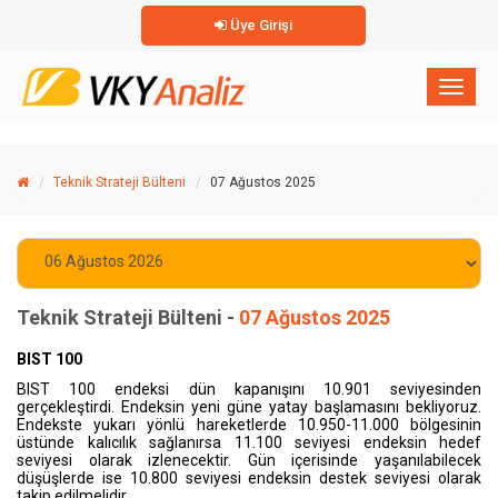
Üye Girişi
×
Toggl
naviga
Teknik Strateji Bülteni
07 Ağustos 2025
Teknik Strateji Bülteni -
07 Ağustos 2025
BIST 100
BIST 100 endeksi dün kapanışını 10.901 seviyesinden
gerçekleştirdi. Endeksin yeni güne
yatay
başlamasını bekliyoruz.
Endekste yukarı yönlü hareketlerde 10.950-11.000 bölgesinin
üstünde kalıcılık sağlanırsa 11.100 seviyesi endeksin hedef
seviyesi olarak izlenecektir. Gün içerisinde yaşanılabilecek
düşüşlerde ise 10.800 seviyesi endeksin destek seviyesi olarak
takip edilmelidir.