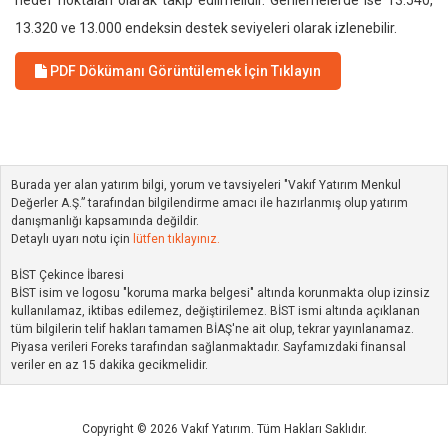
hedef noktaları olarak takip edilmelidir. Gerilemelerde ise 13.540,
13.320 ve 13.000 endeksin destek seviyeleri olarak izlenebilir.
PDF Dökümanı Görüntülemek İçin Tıklayın
Burada yer alan yatırım bilgi, yorum ve tavsiyeleri "Vakıf Yatırım Menkul
Değerler A.Ş.” tarafından bilgilendirme amacı ile hazırlanmış olup yatırım
danışmanlığı kapsamında değildir.
Detaylı uyarı notu için
lütfen tıklayınız.
BİST Çekince İbaresi
BİST isim ve logosu "koruma marka belgesi" altında korunmakta olup izinsiz
kullanılamaz, iktibas edilemez, değiştirilemez. BİST ismi altında açıklanan
tüm bilgilerin telif hakları tamamen BİAŞ'ne ait olup, tekrar yayınlanamaz.
Piyasa verileri Foreks tarafından sağlanmaktadır. Sayfamızdaki finansal
veriler en az 15 dakika gecikmelidir.
Copyright © 2026 Vakıf Yatırım. Tüm Hakları Saklıdır.